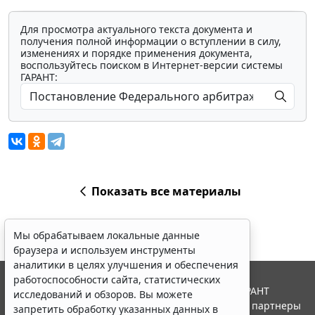
Для просмотра актуального текста документа и
получения полной информации о вступлении в силу,
изменениях и порядке применения документа,
воспользуйтесь поиском в Интернет-версии системы
ГАРАНТ:
Показать все материалы
Мы обрабатываем локальные данные
браузера и используем инструменты
аналитики в целях улучшения и обеспечения
работоспособности сайта, статистических
© ООО "НПП "ГАРАНТ-СЕРВИС", 2026. Система ГАРАНТ
исследований и обзоров. Вы можете
выпускается с 1990 года. Компания "Гарант" и ее партнеры
запретить обработку указанных данных в