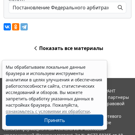
Показать все материалы
Мы обрабатываем локальные данные
браузера и используем инструменты
аналитики в целях улучшения и обеспечения
работоспособности сайта, статистических
© ООО "НПП "ГАРАНТ-СЕРВИС", 2026. Система ГАРАНТ
исследований и обзоров. Вы можете
выпускается с 1990 года. Компания "Гарант" и ее партнеры
запретить обработку указанных данных в
являются участниками Российской ассоциации правовой
настройках браузера. Пожалуйста,
информации ГАРАНТ.
ознакомьтесь с условиями их обработки
.
Портал ГАРАНТ.РУ зарегистрирован в качестве сетевого
Принять
издания Федеральной службой по надзору в сфере
связи,информационных технологий и массовых