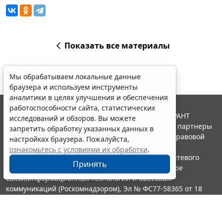
Показать все материалы
Мы обрабатываем локальные данные
браузера и используем инструменты
аналитики в целях улучшения и обеспечения
работоспособности сайта, статистических
© ООО "НПП "ГАРАНТ-СЕРВИС", 2026. Система ГАРАНТ
исследований и обзоров. Вы можете
выпускается с 1990 года. Компания "Гарант" и ее партнеры
запретить обработку указанных данных в
являются участниками Российской ассоциации правовой
настройках браузера. Пожалуйста,
информации ГАРАНТ.
ознакомьтесь с условиями их обработки
.
Портал ГАРАНТ.РУ зарегистрирован в качестве сетевого
Принять
издания Федеральной службой по надзору в сфере
связи,информационных технологий и массовых
коммуникаций (Роскомнадзором), Эл № ФС77-58365 от 18
июня 2014 года.
16+