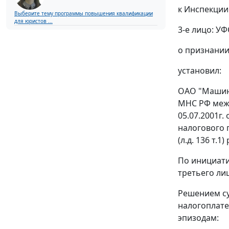
к Инспекции
Выберите тему программы повышения квалификации
для юристов ...
3-е лицо: У
о признани
установил:
ОАО "Машино
МНС РФ межр
05.07.2001г
налогового 
(л.д. 136 т.
По инициати
третьего ли
Решением су
налогоплате
эпизодам: