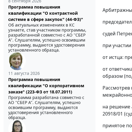
8 сентября 2026
Программа повышения
Арбитражный
квалификации "О контрактной
системе в сфере закупок" (44-ФЗ)"
председател
Об актуальных изменениях в КС
узнаете, став участником программы,
судей Петрен
разработанной совместно с АО ''СБЕР
А". Слушателям, успешно освоившим
программу, выдаются удостоверения
при участии 
установленного образца.
от истца: пр
от ответчика
11 августа 2026
образом (по
Программа повышения
квалификации "О корпоративном
Рассмотрев 
заказе" (223-ФЗ от 18.07.2011)
межрайонног
Программа разработана совместно с
АО ''СБЕР А". Слушателям, успешно
на решение а
освоившим программу, выдаются
удостоверения установленного
20918/01 (суд
образца.
принятое по