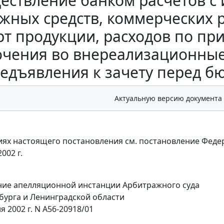
ествление банком расчетов с
жных средств, коммерческих 
рт продукции, расходов по пр
чения во внереализационные
едъявления к зачету перед б
Актуальную версию документа
ях настоящего постановления см. постановление Федер
002 г.
ие апелляционной инстанции Арбитражного суда
бурга и Ленинградской области
я 2002 г. N А56-20918/01