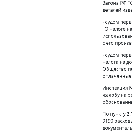
Закона РФ "
деталей изде
- судом пе
"О налоге н
использован
с его произ
- судом пер
налога на д
Общество пе
оплаченные и
Инспекция М
жалобу на ре
обоснованн
По пункту 2.
9190 расход
документаль