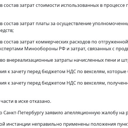
 в состав затрат стоимости использованных в процессе 
 в состав затрат платы за осуществление уполномочен
едств;
 в состав затрат коммерческих расходов по отгруженно
кспертами Минообороны РФ и затрат, связанных с про
 во внереализационные затраты начисленных пени и шт
ния к зачету перед бюджетом НДС по векселям, которые
ия к зачету перед бюджетом НДС по векселям, полученны
части в иске отказано.
 Санкт-Петербургу заявило апелляционную жалобу на 
рвой инстанции неправильно применены положения
пунк