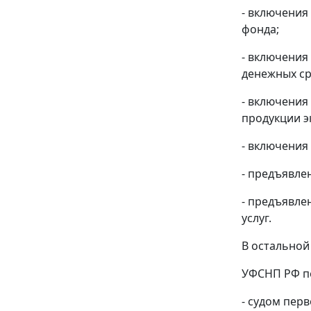
- включения
фонда;
- включения
денежных ср
- включения
продукции э
- включения
- предъявле
- предъявлен
услуг.
В остальной 
УФСНП РФ по
- судом пе