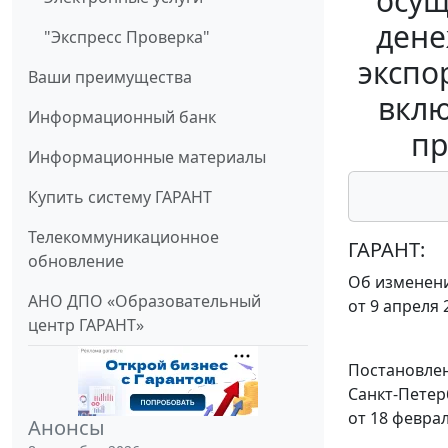
осущ
дене
"Экспресс Проверка"
экспо
Ваши преимущества
вклю
Информационный банк
пр
Информационные материалы
Купить систему ГАРАНТ
Телекоммуникационное
ГАРАНТ:
обновление
Об изменени
АНО ДПО «Образовательный
от 9 апреля 2
центр ГАРАНТ»
Постановлен
Санкт-Петер
от 18 феврал
Анонсы