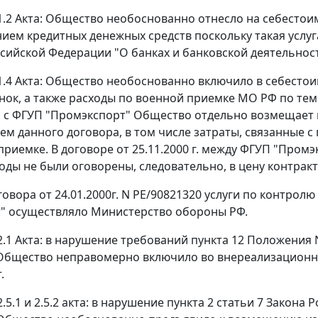
.1.2 Акта: Общество необоснованно отнесло на себестои
ием кредитных денежных средств поскольку такая услуг
сийской Федерации "О банках и банковской деятельност
.1.4 Акта: Общество необоснованно включило в себесто
ок, а также расходы по военной приемке МО РФ по тем
да с ФГУП "Промэкспорт" Общество отдельно возмещает 
ем данного договора, в том числе затраты, связанные 
приемке. В договоре от 25.11.2000 г. между ФГУП "Про
оды не были оговорены, следовательно, в цену контракт
говора от 24.01.2000г. N РЕ/90821320 услуги по контрол
" осуществляло Министерство обороны РФ.
.2.1 Акта: в нарушение требований
пункта 12
Положения N
бщество неправомерно включило во внереализационны
.
.5.1 и 2.5.2 акта: в нарушение
пункта 2 статьи 7
Закона Р