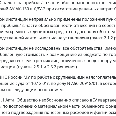
О налоге на прибыль" в части обоснованности отнесения
лий АУ АК-130 и ДВУ-2 при отсутствии реальных затрат 
рвой инстанции неправильно применены положения
пунк
а прибыль" в части обоснованности отнесения на себес
ием кредитных денежных средств по договору об отсту
водственной деятельностью не установлена (пункт 2.1.2 
вой инстанции не исследованы все обстоятельства, име
обавленную стоимость к возмещению из бюджета по това
редало векселя третьих лиц, полученных по договору ме
стцом (пункты 2.5.1 и 2.5.2 решения).
НС России МУ по работе с крупнейшими налогоплател
шение суда от 10.12.01г. по делу N А56-20918/01, в кот
ым по следующим основаниям:
1.1 Акта: Общество необоснованно списало в IV квартале
ы по восполнению материальной части обменного фонда
ного подтверждения понесенных расходов и фактически