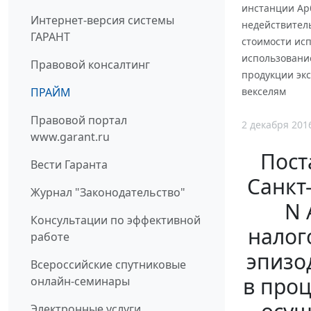
инстанции Арб
Интернет-версия системы
недействител
ГАРАНТ
стоимости исп
использовани
Правовой консалтинг
продукции эк
ПРАЙМ
векселям
Правовой портал
2 декабря 201
www.garant.ru
Пост
Вести Гаранта
Санкт
Журнал "Законодательство"
N 
Консультации по эффективной
налог
работе
эпизо
Всероссийские спутниковые
в проц
онлайн-семинары
Электронные услуги