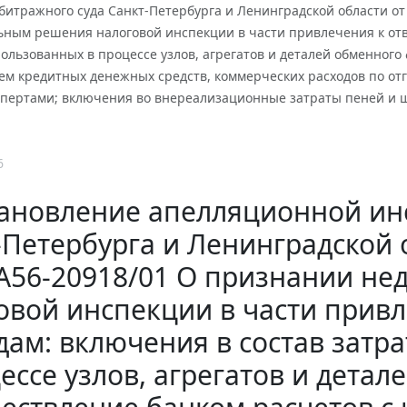
итражного суда Санкт-Петербурга и Ленинградской области от 
ьным решения налоговой инспекции в части привлечения к отве
ользованных в процессе узлов, агрегатов и деталей обменного
ем кредитных денежных средств, коммерческих расходов по отг
спертами; включения во внереализационные затраты пеней и 
6
ановление апелляционной ин
-Петербурга и Ленинградской о
А56-20918/01 О признании н
овой инспекции в части привл
дам: включения в состав затр
ессе узлов, агрегатов и детал