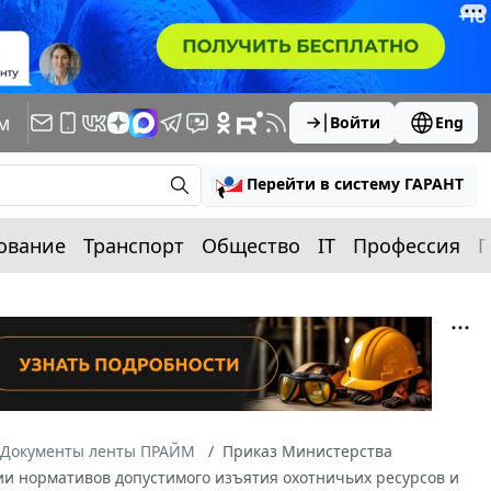
м
Войти
Eng
Перейти в систему ГАРАНТ
ование
Транспорт
Общество
IT
Профессия
П
Документы ленты ПРАЙМ
Приказ Министерства
нии нормативов допустимого изъятия охотничьих ресурсов и