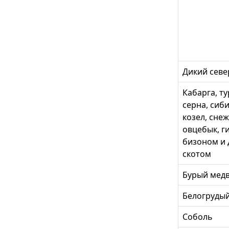
Дикий севе
Кабарга, т
серна, сиб
козел, сне
овцебык, г
бизоном и
скотом
Бурый мед
Белогруды
Соболь