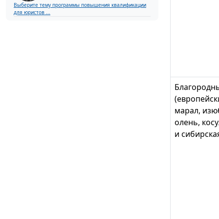
Выберите тему программы повышения квалификации
для юристов ...
Благородн
(европейск
марал, изю
олень, кос
и сибирская