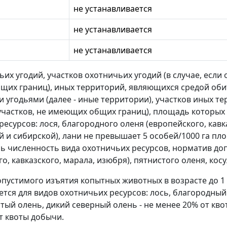
не устанавливается
не устанавливается
не устанавливается
их угодий, участков охотничьих угодий (в случае, если 
их границ), иных территорий, являющихся средой оби
 угодьями (далее - иные территории), участков иных тер
участков, не имеющих общих границ), площадь которых н
есурсов: лося, благородного оленя (европейского, кавка
й и сибирской), лани не превышает 5 особей/1000 га пл
ь численность вида охотничьих ресурсов, норматив доп
о, кавказского, марала, изюбря), пятнистого оленя, кос
пустимого изъятия копытных животных в возрасте до 1 
ется для видов охотничьих ресурсов: лось, благородный 
тый олень, дикий северный олень - не менее 20% от квот
т квоты добычи.