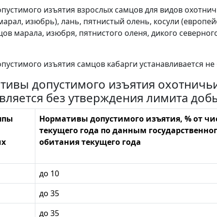
пустимого изъятия взрослых самцов для видов охотничь
 марал, изюбрь), лань, пятнистый олень, косули (европе
цов марала, изюбря, пятнистого оленя, дикого северного
пустимого изъятия самцов кабарги устанавливается не 
ативы допустимого изъятия охотничь
вляется без утверждения лимита доб
ппы
Нормативы допустимого изъятия, % от чис
текущего года по данным государственног
их
обитания текущего года
до 10
до 35
до 35