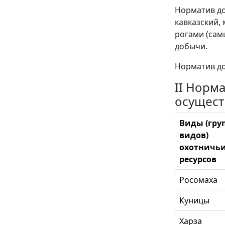
Норматив до
кавказский,
рогами (сам
добычи.
Норматив до
II Норм
осущест
Виды (гру
видов)
охотничь
ресурсов
Росомаха
Куницы
Харза