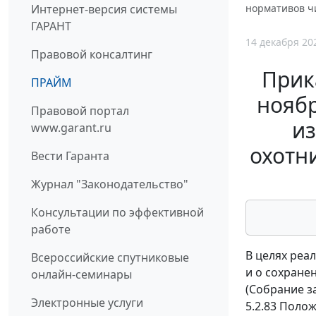
Интернет-версия системы
нормативов чи
ГАРАНТ
14 декабря 20
Правовой консалтинг
Прик
ПРАЙМ
ноябр
Правовой портал
из
www.garant.ru
охотни
Вести Гаранта
Журнал "Законодательство"
Консультации по эффективной
работе
В целях реал
Всероссийские спутниковые
и о сохране
онлайн-семинары
(Собрание за
Электронные услуги
5.2.83 Поло