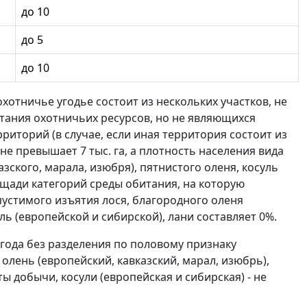
до 10
до 5
до 10
охотничье угодье состоит из нескольких участков, не
тания охотничьих ресурсов, но не являющихся
риторий (в случае, если иная территория состоит из
е превышает 7 тыс. га, а плотность населения вида
зского, марала, изюбря), пятнистого оленя, косуль
ощади категорий среды обитания, на которую
устимого изъятия лося, благородного оленя
уль (европейской и сибирской), лани составляет 0%.
года без разделения по половому признаку
олень (европейский, кавказский, марал, изюбрь),
ы добычи, косули (европейская и сибирская) - не