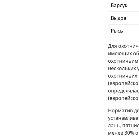
Барсук
Выдра
Рысь
Для охотничь
имеющих общ
охотничьими
нескольких 
охотничьих р
(европейско
определялас
(европейског
Норматив до
устанавлива
лань, пятнис
менее 30% о