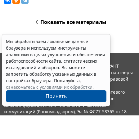
Показать все материалы
Мы обрабатываем локальные данные
браузера и используем инструменты
аналитики в целях улучшения и обеспечения
работоспособности сайта, статистических
© ООО "НПП "ГАРАНТ-СЕРВИС", 2026. Система ГАРАНТ
исследований и обзоров. Вы можете
выпускается с 1990 года. Компания "Гарант" и ее партнеры
запретить обработку указанных данных в
являются участниками Российской ассоциации правовой
настройках браузера. Пожалуйста,
информации ГАРАНТ.
ознакомьтесь с условиями их обработки
.
Портал ГАРАНТ.РУ зарегистрирован в качестве сетевого
Принять
издания Федеральной службой по надзору в сфере
связи,информационных технологий и массовых
коммуникаций (Роскомнадзором), Эл № ФС77-58365 от 18
июня 2014 года.
16+