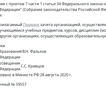
ии с пунктом 7 части 1 статьи 34 Федерального закона о
едерации" (Собрание законодательства Российской Федерац
м:
прилагаемый
Порядок
зачета организацией, осуществля
учающимися учебных предметов, курсов, дисциплин (мо
других организациях, осуществляющих образовательну
уки
образования
В.Н. Фальков
 Федерации
освещения
С.С. Кравцов
 Федерации
овано в Минюсте РФ 28 августа 2020 г.
онный № 59557
е