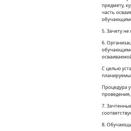
предмету, к
часть осваи
обучающимся
5. Зачету н
6. Организа
обучающимся
осваиваемой
С целью уст
планируемых
Процедура у
проведения,
7. Зачтенны
соответству
8. Обучающи