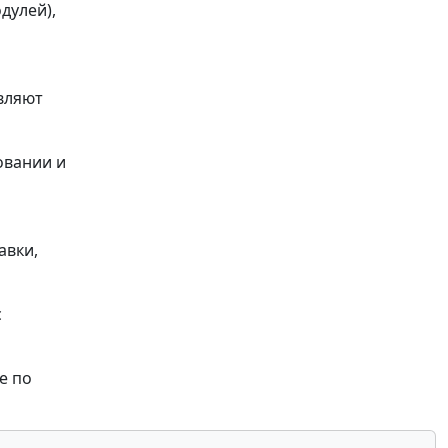
дулей),
вляют
зовании и
авки,
с
е по