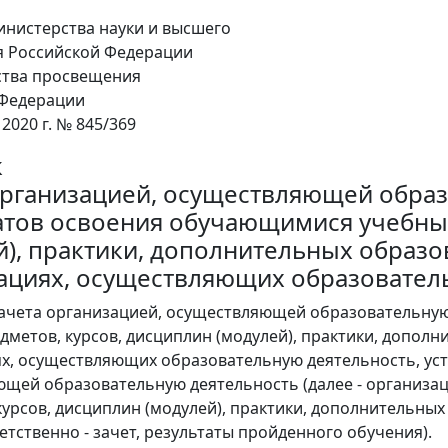
нистерства науки и высшего
я Российской Федерации
ства просвещения
 Федерации
 2020 г. № 845/369
к
организацией, осуществляющей образ
атов освоения обучающимися учебных
й), практики, дополнительных образо
ациях, осуществляющих образовател
зачета организацией, осуществляющей образовательну
дметов, курсов, дисциплин (модулей), практики, допол
х, осуществляющих образовательную деятельность, уст
щей образовательную деятельность (далее - организа
курсов, дисциплин (модулей), практики, дополнительны
етственно - зачет, результаты пройденного обучения).