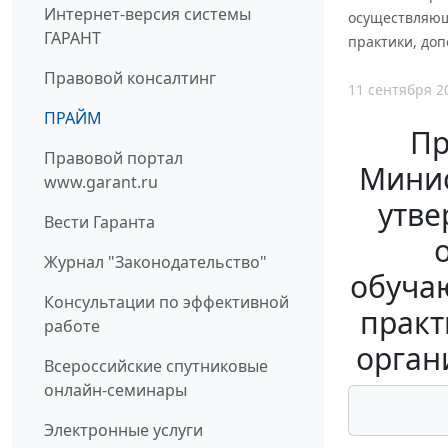
Интернет-версия системы
осуществляющ
ГАРАНТ
практики, до
Правовой консалтинг
11 сентября 2
ПРАЙМ
Пр
Правовой портал
Минис
www.garant.ru
утве
Вести Гаранта
Журнал "Законодательство"
обучаю
Консультации по эффективной
практ
работе
орган
Всероссийские спутниковые
онлайн-семинары
Электронные услуги