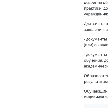
освоения об
практики, д
учреждениях
Для зачета 
заявления, а
- документы 
(или) о ква
- документы 
обучения, д
академическ
Образовател
результатам
Обучающийся
индивидуаль