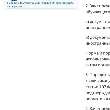
Выберите тему программы повышения квалификации
2. Зачет ос
для юристов ...
обучающегос
а) документ
иностранном
б) документ
иностранным
Форма и пор
использова
актом орган
3. Порядок 
квалификаци
статьи 107 
подтвержда
нормативны
4. Зачет ос