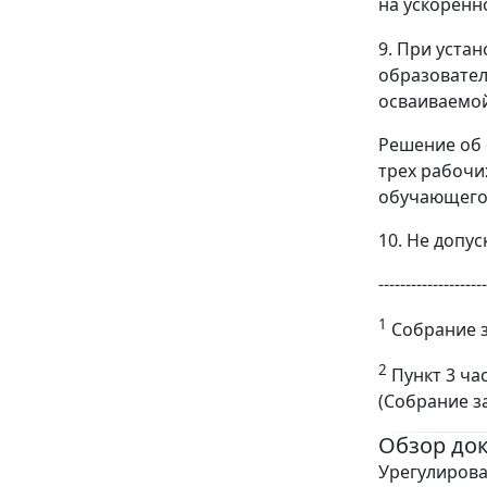
на ускоренн
9. При уста
образовател
осваиваемой
Решение об 
трех рабочи
обучающего
10. Не допу
--------------------
1
Собрание за
2
Пункт 3 ча
(Собрание за
Обзор до
Урегулирова