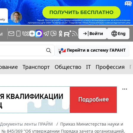
м
Войти
Eng
Перейти в систему ГАРАНТ
ование
Транспорт
Общество
IT
Профессия
П
Документы ленты ПРАЙМ
Приказ Министерства науки и
 № 845/369 “Об утверждении Порядка зачета организацией,