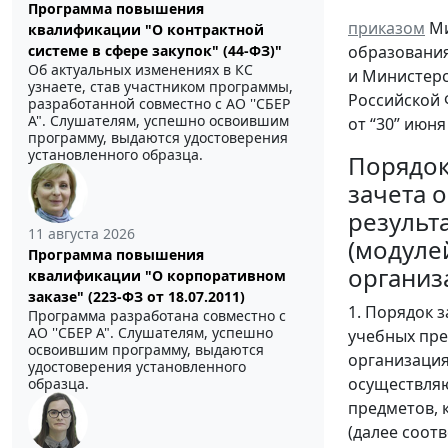
Программа повышения
приказом
Ми
квалификации "О контрактной
образовани
системе в сфере закупок" (44-ФЗ)"
Об актуальных изменениях в КС
и Министер
узнаете, став участником программы,
Российской
разработанной совместно с АО ''СБЕР
А". Слушателям, успешно освоившим
от “30” июня
программу, выдаются удостоверения
установленного образца.
Порядо
зачета 
результ
11 августа 2026
(модуле
Программа повышения
организ
квалификации "О корпоративном
заказе" (223-ФЗ от 18.07.2011)
1. Порядок 
Программа разработана совместно с
АО ''СБЕР А". Слушателям, успешно
учебных пре
освоившим программу, выдаются
организация
удостоверения установленного
осуществляю
образца.
предметов, 
(далее соотв