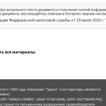
тра актуального текста документа и получения полной информа
 документа, воспользуйтесь поиском в Интернет-версии систе
ть все материалы
тся с 1990 года. Компания "Гарант" и ее партнеры являются
АРАНТ.
НПП "ГАРАНТ-СЕРВИС" (ИНН 7718013048, ОГРН 1027700495745).
о только по письменному разрешению правообладателя.