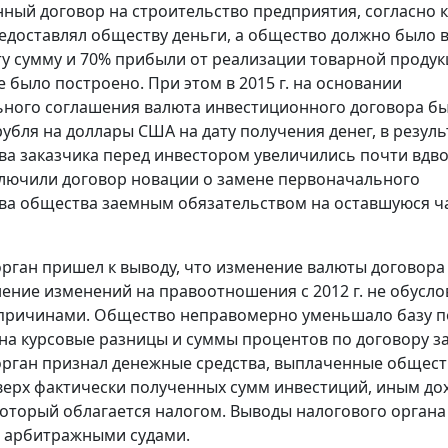
ный договор на строительство предприятия, согласно 
едоставлял обществу деньги, а общество должно было 
ту сумму и 70% прибыли от реализации товарной продук
 было построено. При этом в 2015 г. на основании
ного соглашения валюта инвестиционного договора б
рубля на доллары США на дату получения денег, в резуль
ва заказчика перед инвестором увеличились почти вдво
лючили договор новации о замене первоначального
ва общества заемным обязательством на оставшуюся ч
рган пришел к выводу, что изменение валюты договора
ение изменений на правоотношения с 2012 г. не обусл
причинами. Общество неправомерно уменьшало базу п
на курсовые разницы и суммы процентов по договору з
рган признал денежные средства, выплаченные общес
верх фактически полученных сумм инвестиций, иным до
который облагается налогом. Выводы налогового органа
 арбитражными судами.