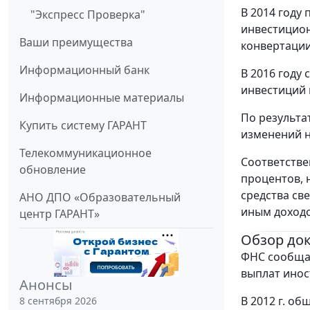
В 2014 году
"Экспресс Проверка"
инвестицион
Ваши преимущества
конвертации
Информационный банк
В 2016 году
инвестиций 
Информационные материалы
По результа
Купить систему ГАРАНТ
изменений н
Телекоммуникационное
Соответстве
обновление
процентов, 
средства св
АНО ДПО «Образовательный
иным доходо
центр ГАРАНТ»
Обзор до
ФНС сообщае
выплат инос
Анонсы
В 2012 г. о
8 сентября 2026