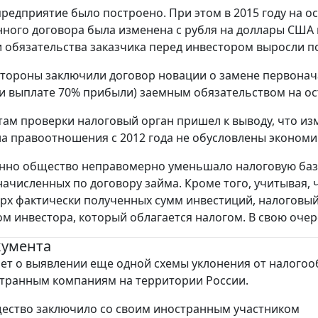
 предприятие было построено. При этом в 2015 году на
ного договора была изменена с рубля на доллары США на
 обязательства заказчика перед инвестором выросли п
 стороны заключили договор новации о замене первонач
и выплате 70% прибыли) заемным обязательством на ос
там проверки налоговый орган пришел к выводу, что и
а правоотношения с 2012 года не обусловлены эконом
нно общество неправомерно уменьшало налоговую базу
начисленных по договору займа. Кроме того, учитывая,
ерх фактически полученных сумм инвестиций, налоговый 
м инвестора, который облагается налогом. В свою очер
кумента
т о выявлении еще одной схемы уклонения от налого
транным компаниям на территории России.
бщество заключило со своим иностранным участником