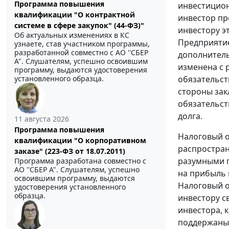
Программа повышения
инвестицион
квалификации "О контрактной
инвестор пр
системе в сфере закупок" (44-ФЗ)"
инвестору э
Об актуальных изменениях в КС
Предприятие
узнаете, став участником программы,
разработанной совместно с АО ''СБЕР
дополнитель
А". Слушателям, успешно освоившим
изменена с 
программу, выдаются удостоверения
обязательст
установленного образца.
стороны зак
обязательст
долга.
11 августа 2026
Программа повышения
Налоговый о
квалификации "О корпоративном
распростран
заказе" (223-ФЗ от 18.07.2011)
разумными 
Программа разработана совместно с
АО ''СБЕР А". Слушателям, успешно
на прибыль 
освоившим программу, выдаются
Налоговый о
удостоверения установленного
образца.
инвестору с
инвестора, 
поддержаны