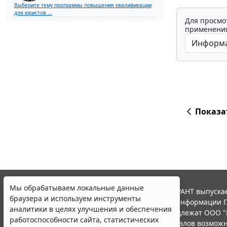
Выберите тему программы повышения квалификации
для юристов ...
Для просмо
применения
Показа
Мы обрабатываем локальные данные
© ООО "НПП "ГАРАНТ-СЕРВИС", 2026. Система ГАРАНТ выпускае
браузера и используем инструменты
участниками Российской ассоциации правовой информации Г
аналитики в целях улучшения и обеспечения
Все права на материалы сайта ГАРАНТ.РУ принадлежат ООО "
работоспособности сайта, статистических
Полное или частичное воспроизведение материалов возможн