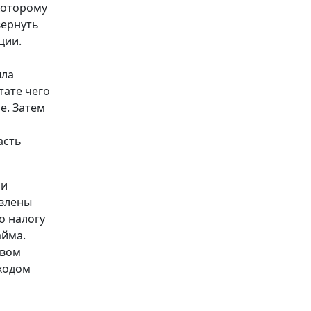
которому
вернуть
ции.
ыла
тате чего
е. Затем
асть
 и
овлены
о налогу
айма.
твом
ходом