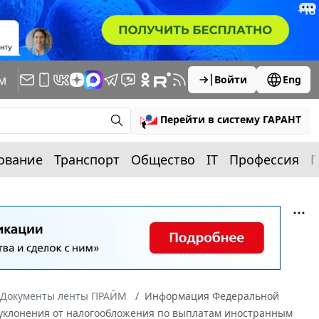
м
Войти
Eng
Перейти в систему ГАРАНТ
ование
Транспорт
Общество
IT
Профессия
П
Документы ленты ПРАЙМ
Информация Федеральной
у уклонения от налогообложения по выплатам иностранным