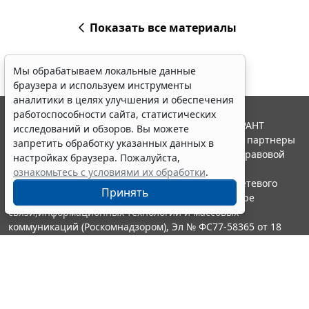
Показать все материалы
Мы обрабатываем локальные данные
браузера и используем инструменты
аналитики в целях улучшения и обеспечения
работоспособности сайта, статистических
© ООО "НПП "ГАРАНТ-СЕРВИС", 2026. Система ГАРАНТ
исследований и обзоров. Вы можете
выпускается с 1990 года. Компания "Гарант" и ее партнеры
запретить обработку указанных данных в
являются участниками Российской ассоциации правовой
настройках браузера. Пожалуйста,
информации ГАРАНТ.
ознакомьтесь с условиями их обработки
.
Портал ГАРАНТ.РУ зарегистрирован в качестве сетевого
Принять
издания Федеральной службой по надзору в сфере
связи,информационных технологий и массовых
коммуникаций (Роскомнадзором), Эл № ФС77-58365 от 18
июня 2014 года.
16+
Контакты
8-800-200-88-88