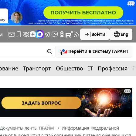
м
Войти
Eng
Перейти в систему ГАРАНТ
ование
Транспорт
Общество
IT
Профессия
П
Документы ленты ПРАЙМ
Информация Федеральной
ека от 9 июня 2020 г. "Об организации питания обучающихся