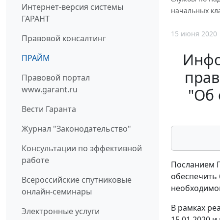
Интернет-версия системы
начальных кл
ГАРАНТ
15 июня 2020
Правовой консалтинг
Инфо
ПРАЙМ
прав
Правовой портал
www.garant.ru
"Об
Вести Гаранта
Журнал "Законодательство"
Консультации по эффективной
работе
Посланием П
обеспечить 
Всероссийские спутниковые
необходимой
онлайн-семинары
В рамках ре
Электронные услуги
15.01.2020 