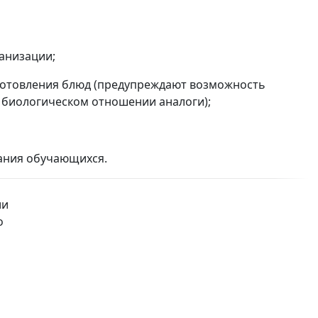
анизации;
иготовления блюд (предупреждают возможность
 биологическом отношении аналоги);
тания обучающихся.
ии
о