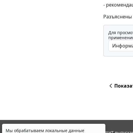
- рекоменда
Разъяснены
Для просмо
применения
Показа
Мы обрабатываем локальные данные
© ООО "НПП "ГАРАНТ-СЕРВИС", 2026. Система ГАРАНТ выпускае