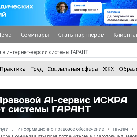
Демо
Семинары
Стать партнером
Клиента
Практика
Труд
Социальная сфера
ЖКХ
Образ
луги
Информационно-правовое обеспечение
ПРАЙМ
зору в сфере защиты прав потребителей и благополучия челов