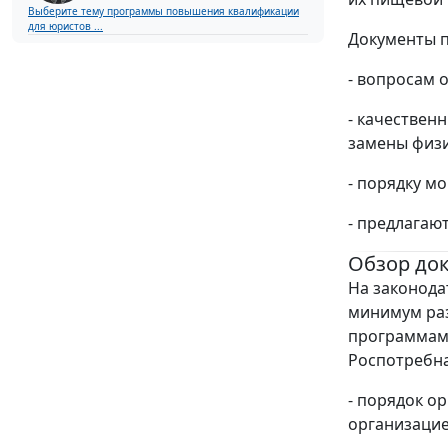
Выберите тему программы повышения квалификации
для юристов ...
Документы п
- вопросам 
- качествен
замены физи
- порядку м
- предлагаю
Обзор до
На законода
минимум раз
программам 
Роспотребна
- порядок о
организацие