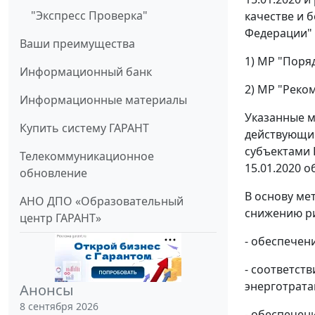
"Экспресс Проверка"
качестве и 
Федерации"
Ваши преимущества
1) МР "Поря
Информационный банк
2) МР "Реко
Информационные материалы
Указанные м
Купить систему ГАРАНТ
действующим
субъектами 
Телекоммуникационное
15.01.2020 
обновление
В основу ме
АНО ДПО «Образовательный
снижению ри
центр ГАРАНТ»
- обеспечен
- соответст
энерготрата
Анонсы
8 сентября 2026
- обеспечен