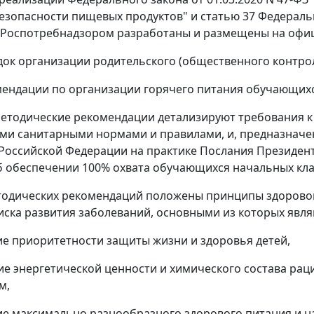
безопасности пищевых продуктов" и статью 37 Федераль
 Роспотребнадзором разработаны и размещены на офиц
док организации родительского (общественного контрол
мендации по организации горячего питания обучающих
етодические рекомендации детализируют требования к
и санитарными нормами и правилами, и, предназначен
Российской Федерации на практике Послания Президе
об обеспечении 100% охвата обучающихся начальных кл
тодических рекомендаций положены принципы здоровог
ска развития заболеваний, основными из которых явля
ие приоритетности защиты жизни и здоровья детей,
вие энергетической ценности и химического состава р
м,
ие максимально разнообразного здорового питания и 