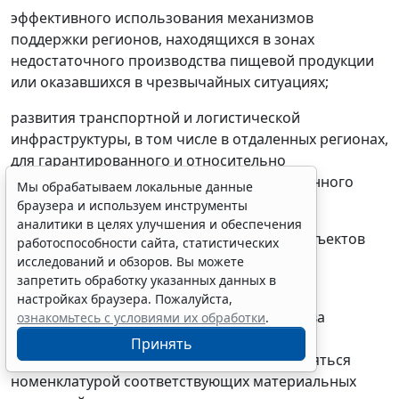
эффективного использования механизмов
поддержки регионов, находящихся в зонах
недостаточного производства пищевой продукции
или оказавшихся в чрезвычайных ситуациях;
развития транспортной и логистической
инфраструктуры, в том числе в отдаленных регионах,
для гарантированного и относительно
равномерного по времени продовольственного
Мы обрабатываем локальные данные
снабжения населения;
браузера и используем инструменты
аналитики в целях улучшения и обеспечения
создания условий для увеличения числа объектов
работоспособности сайта, статистических
торговой инфраструктуры и объектов
исследований и обзоров. Вы можете
общественного питания различных типов;
запретить обработку указанных данных в
настройках браузера. Пожалуйста,
в) формирование государственного резерва
ознакомьтесь с условиями их обработки
.
сельскохозяйственной продукции, сырья и
Принять
продовольствия, которое должно определяться
номенклатурой соответствующих материальных