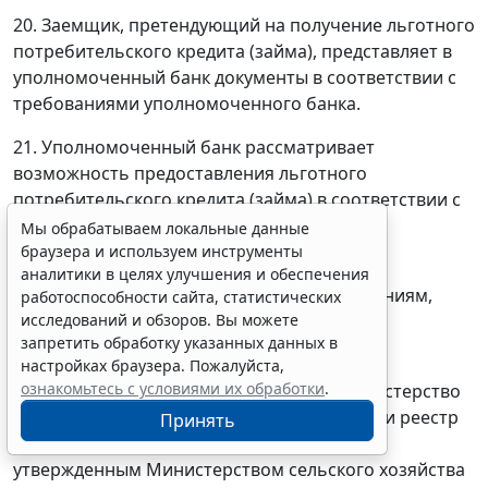
20. Заемщик, претендующий на получение льготного
потребительского кредита (займа), представляет в
уполномоченный банк документы в соответствии с
требованиями уполномоченного банка.
21. Уполномоченный банк рассматривает
возможность предоставления льготного
потребительского кредита (займа) в соответствии с
правилами и процедурами, принятыми в
Мы обрабатываем локальные данные
уполномоченном банке.
браузера и используем инструменты
аналитики в целях улучшения и обеспечения
Проверка соответствия заемщика требованиям,
работоспособности сайта, статистических
исследований и обзоров. Вы можете
указанным в
пункте 20
настоящих Правил,
запретить обработку указанных данных в
проводится уполномоченным банком.
настройках браузера. Пожалуйста,
ознакомьтесь с условиями их обработки
.
Уполномоченный банк направляет в Министерство
сельского хозяйства Российской Федерации реестр
Принять
заемщиков в соответствии с порядком,
утвержденным Министерством сельского хозяйства