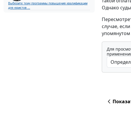
такой оплат
Выберите тему программы повышения квалификации
Однако суды
для юристов ...
Пересмотрет
случае, если
упомянутом 
Для просмо
применения
Показа