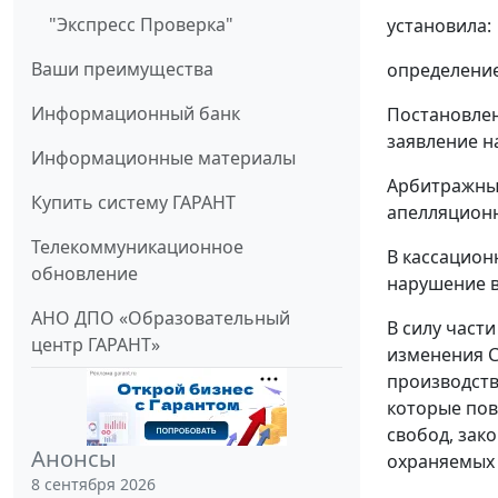
"Экспресс Проверка"
установила:
Ваши преимущества
определение
Информационный банк
Постановлен
заявление н
Информационные материалы
Арбитражный
Купить систему ГАРАНТ
апелляционно
Телекоммуникационное
В кассацион
обновление
нарушение в
АНО ДПО «Образовательный
В силу част
центр ГАРАНТ»
изменения С
производств
которые пов
свобод, зак
Анонсы
охраняемых 
8 сентября 2026