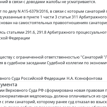
аний в связи с доводами жалобы не усматривается.
т по делу N А15-6379/2016, в связи с которым санаторий
д указанные в пункте 1 части 3 статьи 311 Арбитражног
снован на самостоятельных правоотношениях санатория
ясь статьями 291.6, 291.8 Арбитражного процессуальног
ской Федерации
ществу с ограниченной ответственностью "Санаторий "
я в судебном заседании Судебной коллегии по экономи
вного Суда Российской Федерации
Н.А. Ксенофонтова
кумента
ии Верховного Суда РФ сформирована новая правовая 
ерхнормативная медпомощь должна оплачиваться из ср
и с этим санаторий, которому ранее суд отказал во взыс