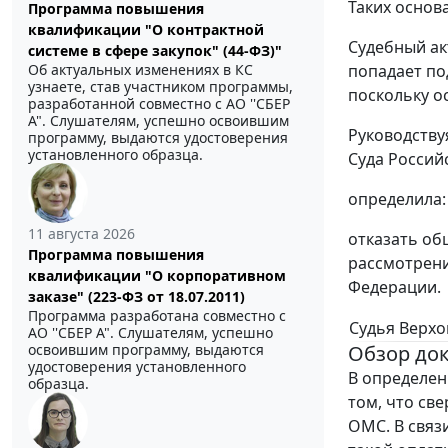
Таких основ
Программа повышения
квалификации "О контрактной
Судебный ак
системе в сфере закупок" (44-ФЗ)"
попадает по
Об актуальных изменениях в КС
узнаете, став участником программы,
поскольку о
разработанной совместно с АО ''СБЕР
А". Слушателям, успешно освоившим
Руководству
программу, выдаются удостоверения
установленного образца.
Суда Россий
определила:
11 августа 2026
отказать об
Программа повышения
рассмотрени
квалификации "О корпоративном
Федерации.
заказе" (223-ФЗ от 18.07.2011)
Программа разработана совместно с
Судья Верхо
АО ''СБЕР А". Слушателям, успешно
Обзор до
освоившим программу, выдаются
удостоверения установленного
В определен
образца.
том, что св
ОМС. В связ