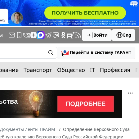
м
Войти
Eng
Перейти в систему ГАРАНТ
ование
Транспорт
Общество
IT
Профессия
П
Документы ленты ПРАЙМ
Определение Верховного Суда
Судебную коллегию Верховного Суда Российской Федерации