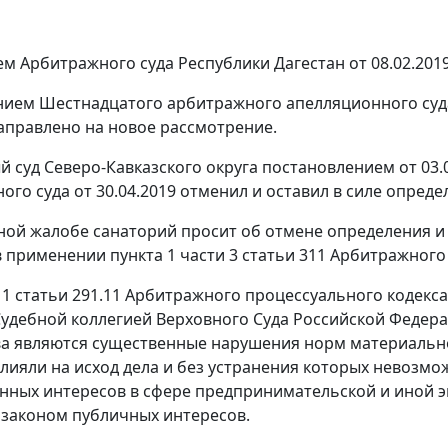
м Арбитражного суда Республики Дагестан от 08.02.2019
ием Шестнадцатого арбитражного апелляционного суда о
аправлено на новое рассмотрение.
 суд Северо-Кавказского округа постановлением от 03
го суда от 30.04.2019 отменил и оставил в силе определ
ной жалобе санаторий просит об отмене определения и 
 применении пункта 1 части 3 статьи 311 Арбитражного
и 1 статьи 291.11 Арбитражного процессуального кодек
удебной коллегией Верховного Суда Российской Федера
а являются существенные нарушения норм материальног
лияли на исход дела и без устранения которых невозм
онных интересов в сфере предпринимательской и иной э
законом публичных интересов.