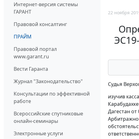
Интернет-версия системы
ГАРАНТ
22 ноября 201
Правовой консалтинг
Опре
ПРАЙМ
ЭС19
Правовой портал
www.garant.ru
Вести Гаранта
Журнал "Законодательство"
Судья Верхо
Консультации по эффективной
изучив касс
работе
Карабудахке
Дагестан от
Всероссийские спутниковые
Арбитражног
онлайн-семинары
обстоятельс
Электронные услуги
ответственн