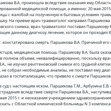
икова В.А. произошла вследствие оказания ему Област
рованной медицинской помощи, а именно: 20 мая 2015 г
ицы с жалобой на полученную в бытовых условиях травму
ышку. На приёме врач-травматолог направил Паршикова 
овского снимка, врач-травматолог поставил Паршикову В
ющее данному диагнозу лечение, которое он проходил б
 г. констатирована смерть Паршикова В.А. Причиной его
стцов, медицинская помощь Паршикову В.А. была ока
 в полном объеме, неквалифицированно, поскольку вра
.А., не изучил рентгеновский снимок его грудной клет
 не собрал необходимые анализы, не поставил ему диа
казал в госпитализации, что привело к смерти Паршиков
 суд с настоящим иском, Паршикова Т.М., Арбузина Е.В.
страдания вследствие смерти Паршикова В.А., наступив
 мая 2015 г. и неоказания учреждением здравоохранени
скать с Областной клинической больницы N 3 компенсац