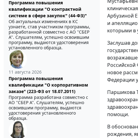
Мустафьевны
Программа повышения
клиническая
квалификации "О контрактной
Арбузиной Е.
системе в сфере закупок" (44-ФЗ)"
Об актуальных изменениях в КС
и апелляцио
узнаете, став участником программы,
которыми в 
разработанной совместно с АО ''СБЕР
А". Слушателям, успешно освоившим
программу, выдаются удостоверения
Заслушав до
установленного образца.
государстве
возражавшег
Российской 
11 августа 2026
новое рассм
Программа повышения
Федерации у
квалификации "О корпоративном
заказе" (223-ФЗ от 18.07.2011)
Паршикова Т
Программа разработана совместно с
здравоохран
АО ''СБЕР А". Слушателям, успешно
здравоохран
освоившим программу, выдаются
удостоверения установленного
помощи.
образца.
В обосновани
рождения, я