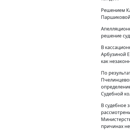
Решением Ка
Паршиковой Т
Апелляционн
решение суд
В кассацион
Арбузиной Е
как незакон
По результа
Пчелинцевой
определение
Судебной ко
В судебное 
рассмотрени
Министерств
причинах не