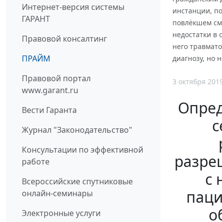
Интернет-версия системы
инстанции, п
ГАРАНТ
повлёкшем см
недостатки в 
Правовой консалтинг
него травмат
ПРАЙМ
диагнозу, но 
Правовой портал
3 октября 201
www.garant.ru
Опред
Вести Гаранта
с
Журнал "Законодательство"
Консультации по эффективной
разре
работе
с
Всероссийские спутниковые
паци
онлайн-семинары
о
Электронные услуги