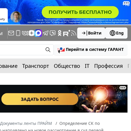
м
Войти
Eng
Перейти в систему ГАРАНТ
ование
Транспорт
Общество
IT
Профессия
П
Документы ленты ПРАЙМ
Определение СК по
ло направлено на новое рассмотрение в суд первой