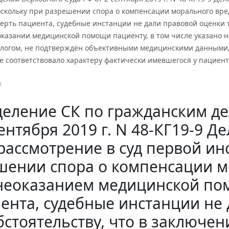
оскольку при разрешении спора о компенсации морального вре
ерть пациента, судебные инстанции не дали правовой оценки т
оказании медицинской помощи пациенту, в том числе указано на
ологом, не подтверждён объективными медицинскими данными,
не соответствовало характеру фактически имевшегося у пациен
9
еление СК по гражданским де
ентября 2019 г. N 48-КГ19-9 Д
рассмотрение в суд первой ин
шении спора о компенсации м
 неоказанием медицинской по
ента, судебные инстанции не
бстоятельству, что в заключе