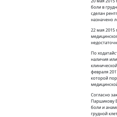
20 мая 2015
боли в груд
сделан рент
назначено л
22 мая 2015 
медицинског
недостаточн
По ходатайс
наличия или
клинической
февраля 201
которой пор
медицинской
Согласно за
Паршикову В
боли и анам
грудной клет