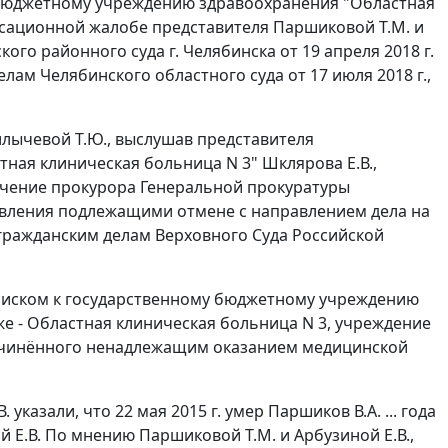
 бюджетному учреждению здравоохранения "Областная
ссационной жалобе представителя Паршиковой Т.М. и
ого районного суда г. Челябинска от 19 апреля 2018 г.
ам Челябинского областного суда от 17 июля 2018 г.,
илычевой Т.Ю., выслушав представителя
ная клиническая больница N 3" Шклярова Е.В.,
чение прокурора Генеральной прокуратуры
овления подлежащими отмене с направлением дела на
 гражданским делам Верховного Суда Российской
д с иском к государственному бюджетному учреждению
же - Областная клиническая больница N 3, учреждение
ричинённого ненадлежащим оказанием медицинской
казали, что 22 мая 2015 г. умер Паршиков В.А. ... года
 Е.В. По мнению Паршиковой Т.М. и Арбузиной Е.В.,