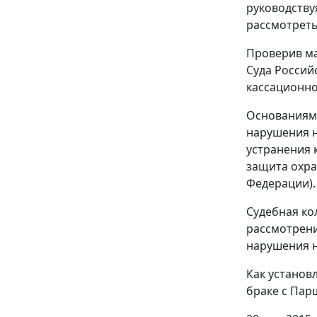
руководству
рассмотреть
Проверив ма
Суда Россий
кассационно
Основаниями
нарушения н
устранения 
защита охра
Федерации).
Судебная ко
рассмотрени
нарушения н
Как установл
браке с Пар