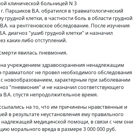
ной клинической больницей N 3
. Паршиков В.А. обратился в травматологический
 грудной клетки, в частности боль в области грудной
В.А. на рентгеновское обследование. После изучения
.А. диагноз "ушиб грудной клетки" и назначил
ез каких-либо отступлений.
 смерти явилась пневмония.
зана учреждением здравоохранения ненадлежащим
ч-травматолог не провел необходимого обследования
ки с новообразованием, характерным при заболевании
гноз "пневмония" и не назначил соответствующего
а В.А. спустя непродолжительное время.
 ссылались на то, что им причинены нравственные и
шей в результате неустановления ему правильного
я надлежащей медицинской помощи, в связи с чем они
ию морального вреда в размере 3 000 000 руб.