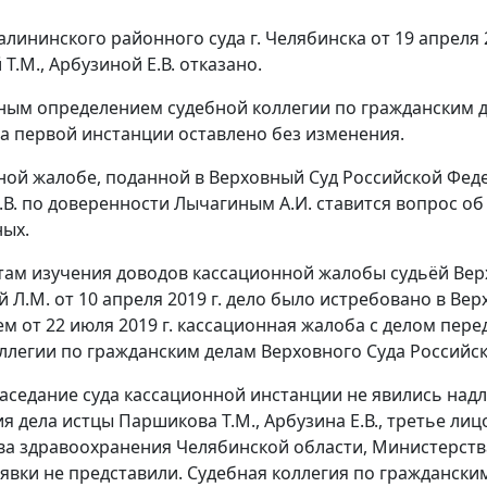
лининского районного суда г. Челябинска от 19 апреля 
.М., Арбузиной Е.В. отказано.
ым определением судебной коллегии по гражданским дел
а первой инстанции оставлено без изменения.
ной жалобе, поданной в Верховный Суд Российской Фед
.В. по доверенности Лычагиным А.И. ставится вопрос об
ных.
там изучения доводов кассационной жалобы судьёй Вер
 Л.М. от 10 апреля 2019 г. дело было истребовано в Ве
м от 22 июля 2019 г. кассационная жалоба с делом пере
ллегии по гражданским делам Верховного Суда Российс
заседание суда кассационной инстанции не явились на
я дела истцы Паршикова Т.М., Арбузина Е.В., третье лиц
а здравоохранения Челябинской области, Министерств
явки не представили. Судебная коллегия по граждански