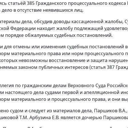
ясь статьёй 385 Гражданского процессуального кодекс
 дело в отсутствие неявившихся лиц.
териалы дела, обсудив доводы кассационной жалобы, С
ской Федерации находит жалобу подлежащей удовлетво
м порядке обжалуемых судебных постановлений.
 для отмены или изменения судебных постановлений в
орм материального права или норм процессуального пр
которых невозможны восстановление и защита нарушенн
няемых законом публичных интересов (статья 387 Граж
ллегия по гражданским делам Верховного Суда Российск
и настоящего дела судами первой и апелляционной ин
орм материального и процессуального права, и они вы
ено судом и следует из материалов дела, Паршиков В.А., 
шиковой Т.М. Арбузина Е.В. является дочерью Паршикова