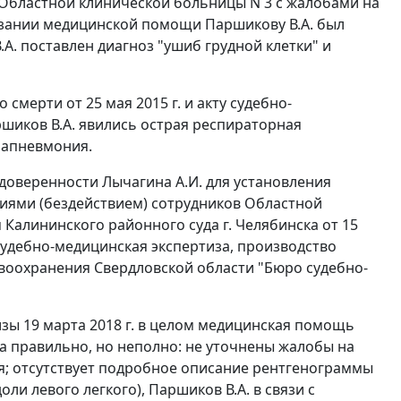
т Областной клинической больницы N 3 с жалобами на
оказании медицинской помощи Паршикову В.А. был
А. поставлен диагноз "ушиб грудной клетки" и
о смерти от 25 мая 2015 г. и акту судебно-
ршиков В.А. явились острая респираторная
рапневмония.
 доверенности Лычагина А.И. для установления
виями (бездействием) сотрудников Областной
Калининского районного суда г. Челябинска от 15
судебно-медицинская экспертиза, производство
оохранения Свердловской области "Бюро судебно-
ы 19 марта 2018 г. в целом медицинская помощь
на правильно, но неполно: не уточнены жалобы на
я; отсутствует подробное описание рентгенограммы
ли левого легкого), Паршиков В.А. в связи с