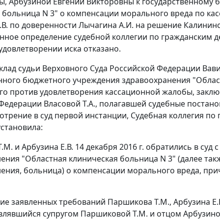
, Арбузиной Евгении Викторовны к государственному
 больница N 3" о компенсации морального вреда по ка
В. по доверенности Лычагина А.И. на решение Калининск
нное определение судебной коллегии по гражданским дел
удовлетворении иска отказано.
клад судьи Верховного Суда Российской Федерации Вав
нного бюджетного учреждения здравоохранения "Област
о против удовлетворения кассационной жалобы, заклю
Федерации Власовой Т.А., полагавшей судебные постан
отрение в суд первой инстанции, Судебная коллегия по
становила:
.М. и Арбузина Е.В. 14 декабря 2016 г. обратились в су
ения "Областная клиническая больница N 3" (далее так
ения, больница) о компенсации морального вреда, п
е заявленных требований Паршикова Т.М., Арбузина Е.В. у
влявшийся супругом Паршиковой Т.М. и отцом Арбузиной