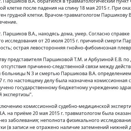
 г. Паршиков В.А. обратился в травматологический пунк
ной клетке после падения на спину 18 мая 2015 г. При 
ген грудной клетки. Врачом-травматологом Паршикову В.
ечение.
г. Паршиков В.А., находясь дома, умер. Согласно справке 
о исследования от 20 июля 2015 г. причиной смерти Па
ость; острая левосторонняя гнойно-фибоинозная плев
тву представителя Паршиковой Т.М. и Арбузиной Е.В. по
 отсутствия причинно-следственной связи между дейст
 больницы N 3 и смертью Паршикова В.А. определением 
7 г. по настоящему делу была назначена комиссионная 
учено государственному бюджетному учреждению здрав
 экспертизы".
ключению комиссионной судебно-медицинской экспертиз
.А. на приёме 20 мая 2015 г. травматологом была оказа
нез заболевания; неполнота физикального исследовани
ки (в записи не отражено наличие затемнений нижней до