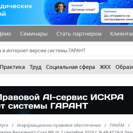
Демо
Семинары
Стать партнером
Клиента
Практика
Труд
Социальная сфера
ЖКХ
Образ
луги
Информационно-правовое обеспечение
ПРАЙМ
елам Верховного Суда РФ от 2 сентября 2019 г. N 48-КГ19-9 Де