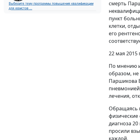
смерть Парш
Выберите тему программы повышения квалификации
для юристов ...
неквалифици
пункт больн
клетки, отд
его рентген
соответству
22 мая 2015
По мнению и
образом, не
Паршикова В
пневмонией,
лечения, от
Обращаясь в
физические 
диагноза 20
просили взы
каждой.