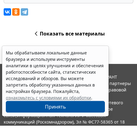
Показать все материалы
Мы обрабатываем локальные данные
браузера и используем инструменты
аналитики в целях улучшения и обеспечения
работоспособности сайта, статистических
© ООО "НПП "ГАРАНТ-СЕРВИС", 2026. Система ГАРАНТ
исследований и обзоров. Вы можете
выпускается с 1990 года. Компания "Гарант" и ее партнеры
запретить обработку указанных данных в
являются участниками Российской ассоциации правовой
настройках браузера. Пожалуйста,
информации ГАРАНТ.
ознакомьтесь с условиями их обработки
.
Портал ГАРАНТ.РУ зарегистрирован в качестве сетевого
Принять
издания Федеральной службой по надзору в сфере
связи,информационных технологий и массовых
коммуникаций (Роскомнадзором), Эл № ФС77-58365 от 18
июня 2014 года.