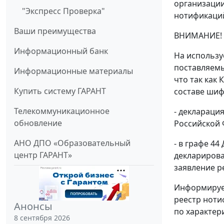
организации
"Экспресс Проверка"
нотификаций
Ваши преимущества
ВНИМАНИЕ!
Информационный банк
На использу
поставляемы
Информационные материалы
что так как
Купить систему ГАРАНТ
составе шиф
Телекоммуникационное
- деклараци
обновление
Российской 
АНО ДПО «Образовательный
- в графе 44
центр ГАРАНТ»
декларирова
заявление р
Информируем
реестр ноти
Анонсы
по характер
8 сентября 2026