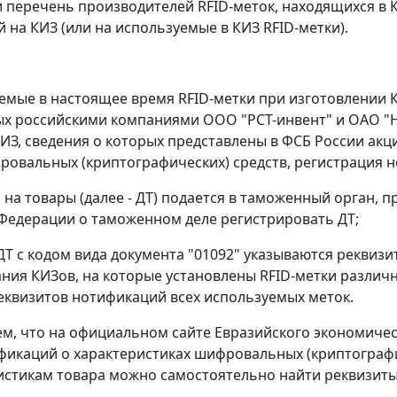
 перечень производителей RFID-меток, находящихся в КИ
 на КИЗ (или на используемые в КИЗ RFID-метки).
емые в настоящее время RFID-метки при изготовлении К
х российскими компаниями ООО "РСТ-инвент" и ОАО "Н
 КИЗ, сведения о которых представлены в ФСБ России ак
ровальных (криптографических) средств, регистрация н
я на товары (далее - ДТ) подается в таможенный орган,
Федерации о таможенном деле регистрировать ДТ;
 ДТ с кодом вида документа "01092" указываются реквизи
ния КИЗов, на которые установлены RFID-метки различн
еквизитов нотификаций всех используемых меток.
, что на официальном сайте Евразийского экономическ
фикаций о характеристиках шифровальных (криптографич
истикам товара можно самостоятельно найти реквизит