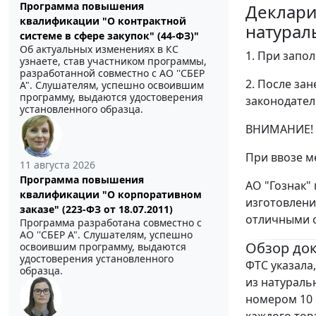
Программа повышения
Деклари
квалификации "О контрактной
натурал
системе в сфере закупок" (44-ФЗ)"
Об актуальных изменениях в КС
1. При запо
узнаете, став участником программы,
разработанной совместно с АО ''СБЕР
2. После за
А". Слушателям, успешно освоившим
программу, выдаются удостоверения
законодател
установленного образца.
ВНИМАНИЕ!
При ввозе м
11 августа 2026
Программа повышения
АО "Гознак"
квалификации "О корпоративном
изготовлени
заказе" (223-ФЗ от 18.07.2011)
отличными о
Программа разработана совместно с
АО ''СБЕР А". Слушателям, успешно
Обзор до
освоившим программу, выдаются
удостоверения установленного
ФТС указала
образца.
из натураль
номером 10 