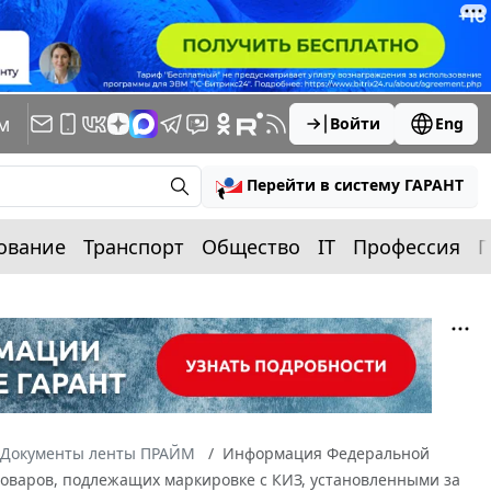
м
Войти
Eng
Перейти в систему ГАРАНТ
ование
Транспорт
Общество
IT
Профессия
П
Документы ленты ПРАЙМ
Информация Федеральной
оваров, подлежащих маркировке с КИЗ, установленными за