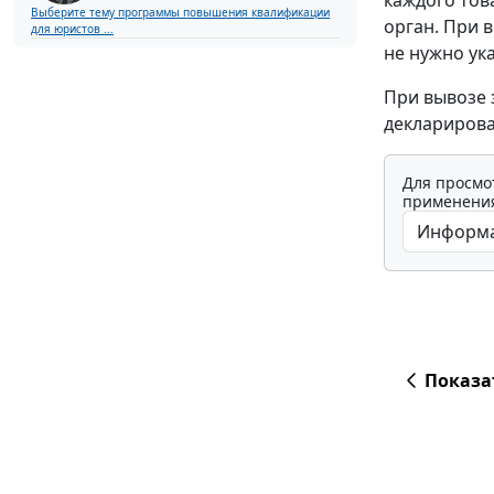
каждого тов
Выберите тему программы повышения квалификации
орган. При 
для юристов ...
не нужно ук
При вывозе 
декларирова
Для просмо
применения
Показа