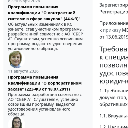
8 сентября 2026
Зарегистрир
Программа повышения
Регистраци
квалификации "О контрактной
системе в сфере закупок" (44-ФЗ)"
Приложени
Об актуальных изменениях в КС
узнаете, став участником программы,
к
приказу
МВ
разработанной совместно с АО ''СБЕР
от 13.06.201
А". Слушателям, успешно освоившим
программу, выдаются удостоверения
Требова
установленного образца.
к специ
позволя
удостов
11 августа 2026
Программа повышения
юридиче
квалификации "О корпоративном
заказе" (223-ФЗ от 18.07.2011)
1. Требован
Программа разработана совместно с
документов,
АО ''СБЕР А". Слушателям, успешно
обратившихс
освоившим программу, выдаются
удостоверения установленного
образца.
1.1. Визуал
1.2. Наличи