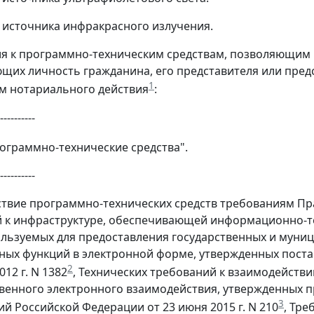
е источника инфракрасного излучения.
ия к программно-техническим средствам, позволяющим 
щих личность гражданина, его представителя или пред
1
м нотариального действия
:
----------
рограммно-технические средства".
----------
тствие программно-технических средств требованиям 
й к инфраструктуре, обеспечивающей информационно-
ользуемых для предоставления государственных и муниц
ых функций в электронной форме, утвержденных поста
2
012 г. N 1382
, Технических требований к взаимодейств
енного электронного взаимодействия, утвержденных п
3
й Российской Федерации от 23 июня 2015 г. N 210
, Тр