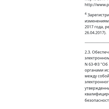
http://www.pr
4
Зарегистрир
изменениями
2017 года, 
26.04.2017).
--------------------
2.3. Обеспе
электронном
N 63-ФЗ "Об
органами ис
между собой
электронног
утвержденны
квалифициро
безопасност