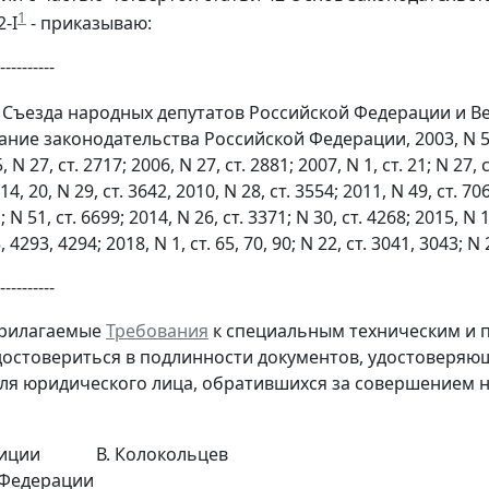
1
2-I
- приказываю:
----------
Съезда народных депутатов Российской Федерации и Вер
ание законодательства Российской Федерации, 2003, N 50, ст
, N 27, ст. 2717; 2006, N 27, ст. 2881; 2007, N 1, ст. 21; N 27, 
 14, 20, N 29, ст. 3642, 2010, N 28, ст. 3554; 2011, N 49, ст. 70
; N 51, ст. 6699; 2014, N 26, ст. 3371; N 30, ст. 4268; 2015, N 1,
, 4293, 4294; 2018, N 1, ст. 65, 70, 90; N 22, ст. 3041, 3043; N 
----------
прилагаемые
Требования
к специальным техническим и 
достовериться в подлинности документов, удостоверяющ
ля юридического лица, обратившихся за совершением н
лиции
В. Колокольцев
 Федерации