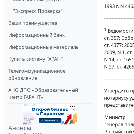
1993 г. N 446
"Экспресс Проверка"
--------------------
Ваши преимущества
1
Ведомости 
Информационный банк
ст. 357; Собр
ст. 4377; 2005
Информационные материалы
2009, N 1, ст.
Купить систему ГАРАНТ
N 14, ст. 1651
N 27, ст. 4265
Телекоммуникационное
обновление
--------------------
АНО ДПО «Образовательный
Утвердить 
центр ГАРАНТ»
нотариусу у
представите
Министр
генерал по
Анонсы
Российской