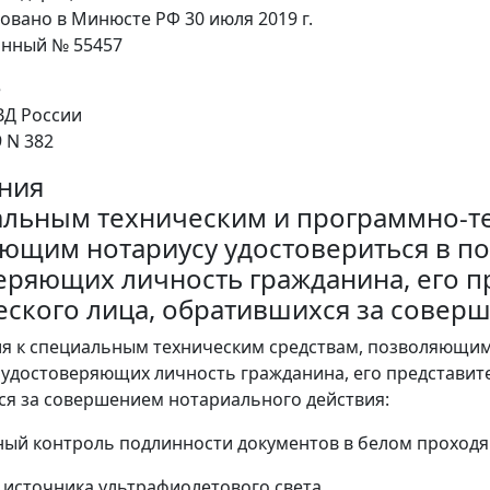
овано в Минюсте РФ 30 июля 2019 г.
онный № 55457
е
Д России
9 N 382
ния
альным техническим и программно-т
ющим нотариусу удостовериться в по
еряющих личность гражданина, его п
ского лица, обратившихся за совер
ия к специальным техническим средствам, позволяющим
 удостоверяющих личность гражданина, его представит
я за совершением нотариального действия:
ьный контроль подлинности документов в белом проход
е источника ультрафиолетового света.