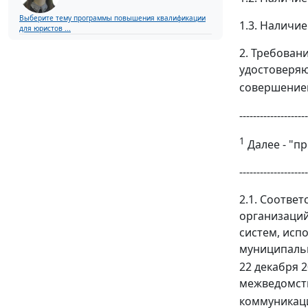
Выберите тему программы повышения квалификации
1.3. Наличи
для юристов ...
2. Требован
удостоверяю
совершение
--------------------
1
Далее - "п
--------------------
2.1. Соотве
организаци
систем, исп
муниципальн
22 декабря 2
межведомств
коммуникаци