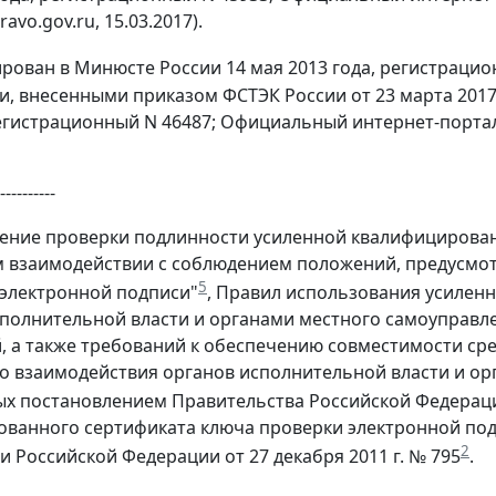
avo.gov.ru, 15.03.2017).
ован в Минюсте России 14 мая 2013 года, регистрационн
, внесенными приказом ФСТЭК России от 23 марта 2017 
регистрационный N 46487; Официальный интернет-портал
----------
чение проверки подлинности усиленной квалифициров
 взаимодействии с соблюдением положений, предусмотр
5
 электронной подписи"
, Правил использования усилен
полнительной власти и органами местного самоуправл
, а также требований к обеспечению совместимости ср
о взаимодействия органов исполнительной власти и ор
х постановлением Правительства Российской Федерации 
ванного сертификата ключа проверки электронной по
2
и Российской Федерации от 27 декабря 2011 г. № 795
.