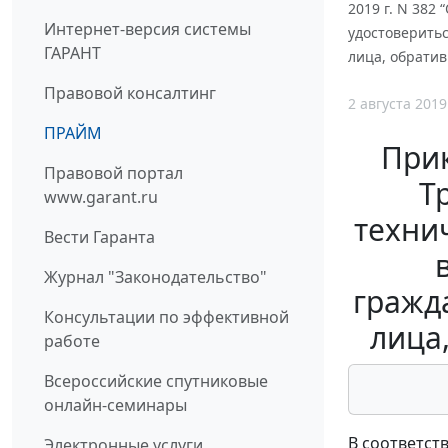
2019 г. N 38
Интернет-версия системы
удостоверить
ГАРАНТ
лица, обрати
Правовой консалтинг
2 августа 2019
ПРАЙМ
Прик
Правовой портал
Т
www.garant.ru
техни
Вести Гаранта
Журнал "Законодательство"
гражд
Консультации по эффективной
лица
работе
Всероссийские спутниковые
онлайн-семинары
В соответст
Электронные услуги