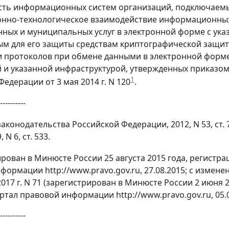
сть информационных систем организаций, подключаемы
но-технологическое взаимодействие информационных 
нных и муниципальных услуг в электронной форме с указ
м для его защиты средствам криптографической защит
и протоколов при обмене данными в электронной фор
 и указанной инфраструктурой, утвержденных приказо
1
едерации от 3 мая 2014 г. N 120
.
----------
конодательства Российской Федерации, 2012, N 53, ст. 7938;
, N 6, ст. 533.
рован в Минюсте России 25 августа 2015 года, регист
формации http://www.pravo.gov.ru, 27.08.2015; с изме
2017 г. N 71 (зарегистрирован в Минюсте России 2 июня
ртал правовой информации http://www.pravo.gov.ru, 05.0
----------