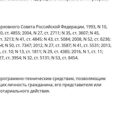
ховного Совета Российской Федерации, 1993, N 10,
. 4855; 2004, N 27, ст. 2711; N 35, ст. 3607; N 45,
ст. 3213; N 41, ст. 4845; N 43, ст. 5084; 2008, N 52, ст. 6236;
64; N 50, ст. 7347; 2012, N 27, ст. 3587; N 41, ст. 5531; 2013,
 ст. 10; N 13, ст. 1811; N 29, ст. 4385; 2016, N 1, ст. 11;
27, ст. 3954; N 32, ст. 5131; N 53, ст. 8454.
программно-техническим средствам, позволяющим
их личность гражданина, его представителя или
отариального действия.