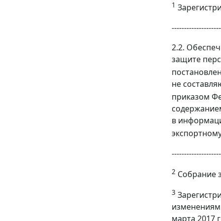
1
Зарегистри
--------------------
2.2. Обеспе
защите перс
постановлен
не составля
приказом Фе
содержанием
в информаци
экспортному
--------------------
2
Собрание за
3
Зарегистрир
изменениями
марта 2017 