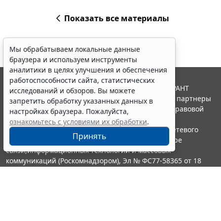
Показать все материалы
Мы обрабатываем локальные данные
браузера и используем инструменты
аналитики в целях улучшения и обеспечения
работоспособности сайта, статистических
© ООО "НПП "ГАРАНТ-СЕРВИС", 2026. Система ГАРАНТ
исследований и обзоров. Вы можете
выпускается с 1990 года. Компания "Гарант" и ее партнеры
запретить обработку указанных данных в
являются участниками Российской ассоциации правовой
настройках браузера. Пожалуйста,
информации ГАРАНТ.
ознакомьтесь с условиями их обработки
.
Портал ГАРАНТ.РУ зарегистрирован в качестве сетевого
Принять
издания Федеральной службой по надзору в сфере
связи,информационных технологий и массовых
коммуникаций (Роскомнадзором), Эл № ФС77-58365 от 18
июня 2014 года.
16+
Контакты
8-800-200-88-88