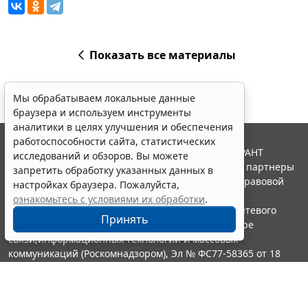
Показать все материалы
Мы обрабатываем локальные данные
браузера и используем инструменты
аналитики в целях улучшения и обеспечения
работоспособности сайта, статистических
© ООО "НПП "ГАРАНТ-СЕРВИС", 2026. Система ГАРАНТ
исследований и обзоров. Вы можете
выпускается с 1990 года. Компания "Гарант" и ее партнеры
запретить обработку указанных данных в
являются участниками Российской ассоциации правовой
настройках браузера. Пожалуйста,
информации ГАРАНТ.
ознакомьтесь с условиями их обработки
.
Портал ГАРАНТ.РУ зарегистрирован в качестве сетевого
Принять
издания Федеральной службой по надзору в сфере
связи,информационных технологий и массовых
коммуникаций (Роскомнадзором), Эл № ФС77-58365 от 18
июня 2014 года.
16+