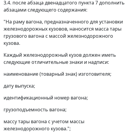
3.4. после абзаца двенадцатого пункта 7 дополнить
абзацами следующего содержания:
"На раму вагона, предназначенного для установки
железнодорожных кузовов, наносится масса тары
грузового вагона с массой железнодорожного
кузова.
Каждый железнодорожный кузов должен иметь
следующие отличительные знаки и надписи:
наименование (товарный знак) изготовителя;
дату выпуска;
идентификационный номер вагона;
грузоподъемность вагона;
массу тары вагона с учетом массы
железнодорожного кузова.";