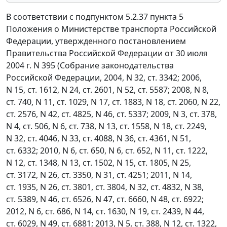
В соответствии с подпунктом 5.2.37 пункта 5
Положения о Министерстве транспорта Российской
Федерации, утвержденного постановлением
Правительства Российской Федерации от 30 июля
2004 г. N 395 (Собрание законодательства
Российской Федерации, 2004, N 32, ст. 3342; 2006,
N 15, ст. 1612, N 24, ст. 2601, N 52, ст. 5587; 2008, N 8,
ст. 740, N 11, ст. 1029, N 17, ст. 1883, N 18, ст. 2060, N 22,
ст. 2576, N 42, ст. 4825, N 46, ст. 5337; 2009, N 3, ст. 378,
N 4, ст. 506, N 6, ст. 738, N 13, ст. 1558, N 18, ст. 2249,
N 32, ст. 4046, N 33, ст. 4088, N 36, ст. 4361, N 51,
ст. 6332; 2010, N 6, ст. 650, N 6, ст. 652, N 11, ст. 1222,
N 12, ст. 1348, N 13, ст. 1502, N 15, ст. 1805, N 25,
ст. 3172, N 26, ст. 3350, N 31, ст. 4251; 2011, N 14,
ст. 1935, N 26, ст. 3801, ст. 3804, N 32, ст. 4832, N 38,
ст. 5389, N 46, ст. 6526, N 47, ст. 6660, N 48, ст. 6922;
2012, N 6, ст. 686, N 14, ст. 1630, N 19, ст. 2439, N 44,
ст. 6029, N 49, ст. 6881; 2013, N 5, ст. 388, N 12, ст. 1322,