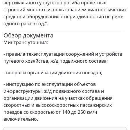
вертикального упругого прогиба пролетных
строений мостов с использованием диагностических
средств и оборудования с периодичностью не реже
одного раза в год.".
Обзор документа
Минтранс уточнил:
- правила техэксплуатации сооружений и устройств
путевого хозяйства, ж/д подвижного состава;
- вопросы организации движения поездов;
- инструкцию по эксплуатации объектов
инфраструктуры, ж/д подвижного состава и
организации движения на участках обращения
скоростных и высокоскоростных пассажирских
поездов со скоростью от 140 до 250 км/ч
включительно.