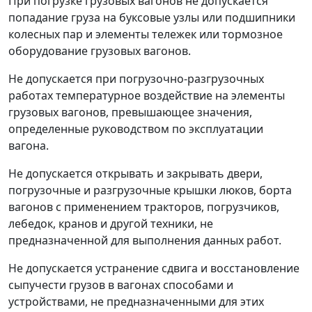
При погрузке грузовых вагонов не допускается
попадание груза на буксовые узлы или подшипники
колесных пар и элементы тележек или тормозное
оборудование грузовых вагонов.
Не допускается при погрузочно-разгрузочных
работах температурное воздействие на элементы
грузовых вагонов, превышающее значения,
определенные руководством по эксплуатации
вагона.
Не допускается открывать и закрывать двери,
погрузочные и разгрузочные крышки люков, борта
вагонов с применением тракторов, погрузчиков,
лебедок, кранов и другой техники, не
предназначенной для выполнения данных работ.
Не допускается устранение сдвига и восстановление
сыпучести грузов в вагонах способами и
устройствами, не предназначенными для этих