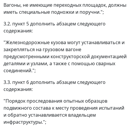
Вагоны, не имеющие переходных площадок, должны
иметь специальные подножки и поручни.";
3.2. пункт 5 дополнить абзацем следующего
содержания:
"Железнодорожные кузова могут устанавливаться и
закрепляться на грузовом вагоне
предусмотренными конструкторской документацией
деталями и узлами, а также с помощью сварных
соединений.";
3.3. пункт 6 дополнить абзацем следующего
содержания:
"Порядок проследования опытных образцов
подвижного состава к месту проведения испытаний
и обратно устанавливается владельцем
инфраструктуры.";