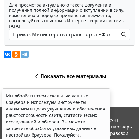
Для просмотра актуального текста документа и
получения полной информации о вступлении в силу,
изменениях и порядке применения документа,
воспользуйтесь поиском в Интернет-версии системы
ГАРАНТ:
Показать все материалы
Мы обрабатываем локальные данные
браузера и используем инструменты
аналитики в целях улучшения и обеспечения
работоспособности сайта, статистических
© ООО "НПП "ГАРАНТ-СЕРВИС", 2026. Система ГАРАНТ
исследований и обзоров. Вы можете
выпускается с 1990 года. Компания "Гарант" и ее партнеры
запретить обработку указанных данных в
являются участниками Российской ассоциации правовой
настройках браузера. Пожалуйста,