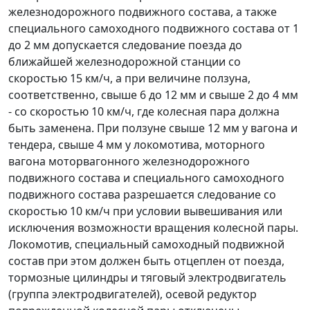
железнодорожного подвижного состава, а также
специального самоходного подвижного состава от 1
до 2 мм допускается следование поезда до
ближайшей железнодорожной станции со
скоростью 15 км/ч, а при величине ползуна,
соответственно, свыше 6 до 12 мм и свыше 2 до 4 мм
- со скоростью 10 км/ч, где колесная пара должна
быть заменена. При ползуне свыше 12 мм у вагона и
тендера, свыше 4 мм у локомотива, моторного
вагона моторвагонного железнодорожного
подвижного состава и специального самоходного
подвижного состава разрешается следование со
скоростью 10 км/ч при условии вывешивания или
исключения возможности вращения колесной пары.
Локомотив, специальный самоходный подвижной
состав при этом должен быть отцеплен от поезда,
тормозные цилиндры и тяговый электродвигатель
(группа электродвигателей), осевой редуктор