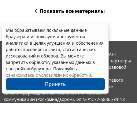
Показать все материалы
Мы обрабатываем локальные данные
браузера и используем инструменты
аналитики в целях улучшения и обеспечения
работоспособности сайта, статистических
© ООО "НПП "ГАРАНТ-СЕРВИС", 2026. Система ГАРАНТ
исследований и обзоров. Вы можете
выпускается с 1990 года. Компания "Гарант" и ее партнеры
запретить обработку указанных данных в
являются участниками Российской ассоциации правовой
настройках браузера. Пожалуйста,
информации ГАРАНТ.
ознакомьтесь с условиями их обработки
.
Портал ГАРАНТ.РУ зарегистрирован в качестве сетевого
Принять
издания Федеральной службой по надзору в сфере
связи,информационных технологий и массовых
коммуникаций (Роскомнадзором), Эл № ФС77-58365 от 18
июня 2014 года.
16+
Контакты
8-800-200-88-88