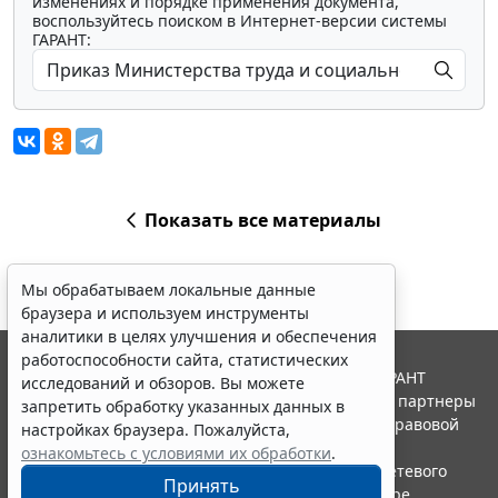
изменениях и порядке применения документа,
воспользуйтесь поиском в Интернет-версии системы
ГАРАНТ:
Показать все материалы
Мы обрабатываем локальные данные
браузера и используем инструменты
аналитики в целях улучшения и обеспечения
работоспособности сайта, статистических
© ООО "НПП "ГАРАНТ-СЕРВИС", 2026. Система ГАРАНТ
исследований и обзоров. Вы можете
выпускается с 1990 года. Компания "Гарант" и ее партнеры
запретить обработку указанных данных в
являются участниками Российской ассоциации правовой
настройках браузера. Пожалуйста,
информации ГАРАНТ.
ознакомьтесь с условиями их обработки
.
Портал ГАРАНТ.РУ зарегистрирован в качестве сетевого
Принять
издания Федеральной службой по надзору в сфере