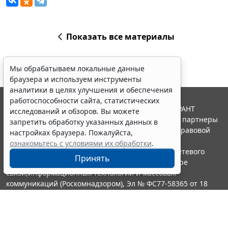
Показать все материалы
Мы обрабатываем локальные данные
браузера и используем инструменты
аналитики в целях улучшения и обеспечения
работоспособности сайта, статистических
© ООО "НПП "ГАРАНТ-СЕРВИС", 2026. Система ГАРАНТ
исследований и обзоров. Вы можете
выпускается с 1990 года. Компания "Гарант" и ее партнеры
запретить обработку указанных данных в
являются участниками Российской ассоциации правовой
настройках браузера. Пожалуйста,
информации ГАРАНТ.
ознакомьтесь с условиями их обработки
.
Портал ГАРАНТ.РУ зарегистрирован в качестве сетевого
Принять
издания Федеральной службой по надзору в сфере
связи,информационных технологий и массовых
коммуникаций (Роскомнадзором), Эл № ФС77-58365 от 18
июня 2014 года.
16+