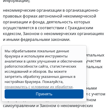
информации);
некоммерческие организации в организационно-
правовых формах автономной некоммерческой
организации и фонда, деятельность которых
осуществляется в соответствии с Гражданским
кодексом, Законом о некоммерческих организациях
и иными федеральными законами.
Учитывая цели создания объединений
Мы обрабатываем локальные данные
муниципальных образований и межмуниципальных
браузера и используем инструменты
организаций, в их составе предполагается участие
аналитики в целях улучшения и обеспечения
(учредительство, членство) только муниципальных
работоспособности сайта, статистических
исследований и обзоров. Вы можете
образований.
запретить обработку указанных данных в
настройках браузера. Пожалуйста,
Запрета на создание фондов и автономных
ознакомьтесь с условиями их обработки
.
некоммерческих организаций муниципальными
образованиями совместно с иными лицами с учетом
Принять
норм Гражданского кодекса, Законом о местном
самоуправлении и Законом о некоммерческих