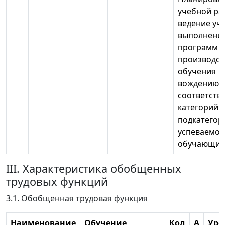
учебной ра
ведение уч
выполнени
программ
производст
обучения
вождению 
соответств
категорий 
подкатегор
успеваемос
обучающих
III. Характеристика обобщенных
трудовых функций
3.1. Обобщенная трудовая функция
Наименование
Обучение
Код
А
Уро