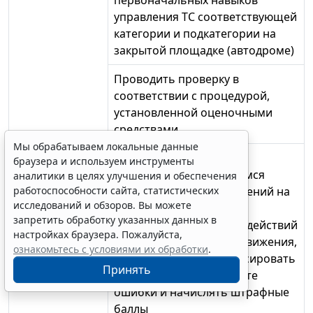
первоначальных навыков
управления ТС соответствующей
категории и подкатегории на
закрытой площадке (автодроме)
Проводить проверку в
соответствии с процедурой,
установленной оценочными
средствами
Мы обрабатываем локальные данные
Контролировать ход
браузера и используем инструменты
выполнения обучающимся
аналитики в целях улучшения и обеспечения
работоспособности сайта, статистических
(экзаменуемым) упражнений на
исследований и обзоров. Вы можете
закрытой площадке или
запретить обработку указанных данных в
автодроме, маневров и действий
настройках браузера. Пожалуйста,
в условиях дорожного движения,
ознакомьтесь с условиями их обработки
.
подавать команды, фиксировать
Принять
в экзаменационном листе
ошибки и начислять штрафные
баллы