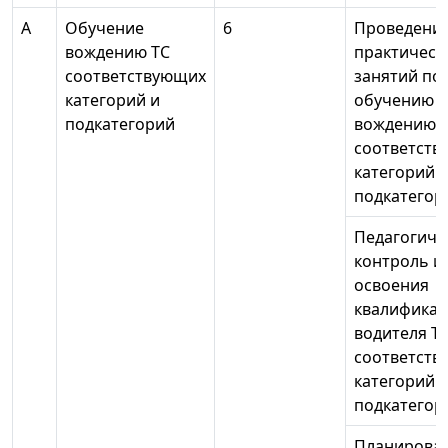
А
Обучение
6
Проведени
вождению ТС
практическ
соответствующих
занятий по
категорий и
обучению
подкатегорий
вождению 
соответств
категорий 
подкатегор
Педагогиче
контроль и
освоения
квалифика
водителя Т
соответств
категорий 
подкатегор
Планирова