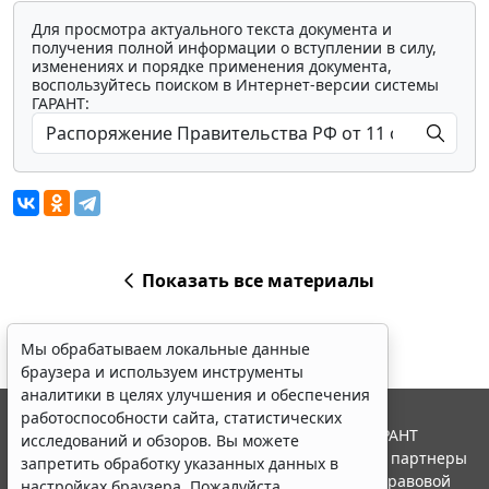
Для просмотра актуального текста документа и
получения полной информации о вступлении в силу,
изменениях и порядке применения документа,
воспользуйтесь поиском в Интернет-версии системы
ГАРАНТ:
Показать все материалы
Мы обрабатываем локальные данные
браузера и используем инструменты
аналитики в целях улучшения и обеспечения
работоспособности сайта, статистических
© ООО "НПП "ГАРАНТ-СЕРВИС", 2026. Система ГАРАНТ
исследований и обзоров. Вы можете
выпускается с 1990 года. Компания "Гарант" и ее партнеры
запретить обработку указанных данных в
являются участниками Российской ассоциации правовой
настройках браузера. Пожалуйста,