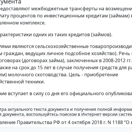
кумента
редоставляют межбюджетные трансферты на возмещени
плату процентов по инвестиционным кредитам (займам) 
ленном комплексе.
рактеристики одних из таких кредитов (займов).
лями являются сельскохозяйственные товаропроизводит
 граждан, ведущих личное подсобное хозяйство). Речь 
говорах (договорах займа), заключенных в 2008-2012 гг.
 также на срок до 15 лет в случае получения средств для 
или) молочного скотоводства. Цель - приобретение
йственной техники.
ие вступает в силу со дня его официального опубликов
тра актуального текста документа и получения полной информа
 документа, воспользуйтесь поиском в Интернет-версии систе