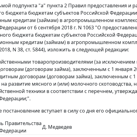
дьмой подпункта "а" пункта 2 Правил предоставления и
о бюджета бюджетам субъектов Российской Федерации 
ным кредитам (займам) в агропромышленном комплекс
Федерации от 6 сентября 2018 г. N 1063 "О предостав
ного бюджета бюджетам субъектов Российской Федераци
ионным кредитам (займам) в агропромышленном компле
018, N 38, ст. 5844), изложить в следующей редакции:
яйственными товаропроизводителями (за исключением г
говорам (договорам займа), заключенным с 1 января 200
едитным договорам (договорам займа), заключенным с 1 я
а развитие мясного и (или) молочного скотоводства, на
йственной техники в соответствии с перечнем, утверж
Федерации;".
е постановление вступает в силу со дня его официально
ль Правительства
Д. Медведев
 Федерации