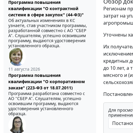
Обзор до
Программа повышения
Регионам п
квалификации "О контрактной
системе в сфере закупок" (44-ФЗ)"
затрат на у
Об актуальных изменениях в КС
агропромыш
узнаете, став участником программы,
разработанной совместно с АО ''СБЕР
Уточнены ха
А". Слушателям, успешно освоившим
программу, выдаются удостоверения
установленного образца.
Их получате
исключением
кредитных до
до 10 лет, а
11 августа 2026
мясного и (
Программа повышения
квалификации "О корпоративном
сельскохозя
заказе" (223-ФЗ от 18.07.2011)
Программа разработана совместно с
Постановлен
АО ''СБЕР А". Слушателям, успешно
освоившим программу, выдаются
удостоверения установленного
Для просмо
образца.
применения