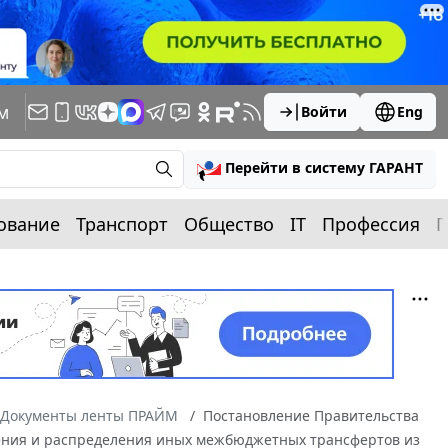
м
Войти
Eng
Перейти в систему ГАРАНТ
ование
Транспорт
Общество
IT
Профессия
П
Документы ленты ПРАЙМ
Постановление Правительства
вления и распределения иных межбюджетных трансфертов из