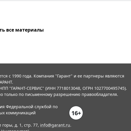
ть все материалы
тся с 1990 года. Компания "Гарант" и ее партнеры являются
АРАНТ.
НПП "ГАРАНТ-СЕРВИС" (ИНН 7718013048, ОГРН 1027700495745).
о только по письменному разрешению правообладателя.
ния Федеральной службой по
16+
вых коммуникаций
горы, д. 1, стр. 77,
info@garant.ru
.