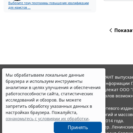
Выберите тему программы повышения квалификации
для юристов ...
Показа
Мы обрабатываем локальные данные
© ООО "НПП "ГАРАНТ-СЕРВИС", 2026. Система ГАРАНТ выпускае
браузера и используем инструменты
участниками Российской ассоциации правовой информации Г
аналитики в целях улучшения и обеспечения
Все права на материалы сайта ГАРАНТ.РУ принадлежат ООО "
работоспособности сайта, статистических
Полное или частичное воспроизведение материалов возможн
исследований и обзоров. Вы можете
Правила использования портала.
запретить обработку указанных данных в
Портал ГАРАНТ.РУ зарегистрирован в качестве сетевого изда
настройках браузера. Пожалуйста,
надзору в сфере связи,информационных технологий и массо
ознакомьтесь с условиями их обработки
.
(Роскомнадзором), Эл № ФС77-58365 от 18 июня 2014 года.
ООО "НПП "ГАРАНТ-СЕРВИС", 119234, г. Москва, тер. Ленинские 
Принять