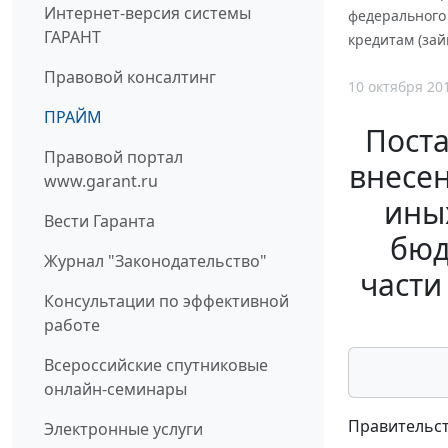
Интернет-версия системы
федерального
ГАРАНТ
кредитам (за
Правовой консалтинг
10 октября 20
ПРАЙМ
Поста
Правовой портал
внесе
www.garant.ru
ины
Вести Гаранта
бюд
Журнал "Законодательство"
части
Консультации по эффективной
работе
Всероссийские спутниковые
онлайн-семинары
Правительст
Электронные услуги