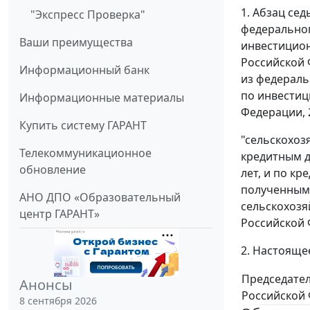
1. Абзац се
"Экспресс Проверка"
федеральног
Ваши преимущества
инвестицион
Российской 
Информационный банк
из федераль
по инвестиц
Информационные материалы
Федерации, 2
Купить систему ГАРАНТ
"сельскохоз
Телекоммуникационное
кредитным до
обновление
лет, и по кр
полученным н
АНО ДПО «Образовательный
сельскохозя
центр ГАРАНТ»
Российской 
2. Настояще
Председате
Анонсы
Российской
8 сентября 2026