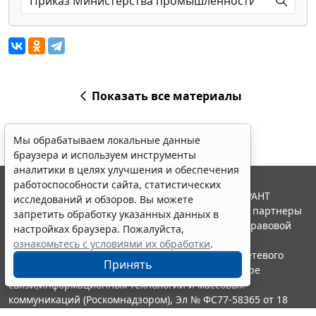
Показать все материалы
Мы обрабатываем локальные данные
браузера и используем инструменты
аналитики в целях улучшения и обеспечения
работоспособности сайта, статистических
© ООО "НПП "ГАРАНТ-СЕРВИС", 2026. Система ГАРАНТ
исследований и обзоров. Вы можете
выпускается с 1990 года. Компания "Гарант" и ее партнеры
запретить обработку указанных данных в
являются участниками Российской ассоциации правовой
настройках браузера. Пожалуйста,
информации ГАРАНТ.
ознакомьтесь с условиями их обработки
.
Портал ГАРАНТ.РУ зарегистрирован в качестве сетевого
Принять
издания Федеральной службой по надзору в сфере
связи,информационных технологий и массовых
коммуникаций (Роскомнадзором), Эл № ФС77-58365 от 18
июня 2014 года.