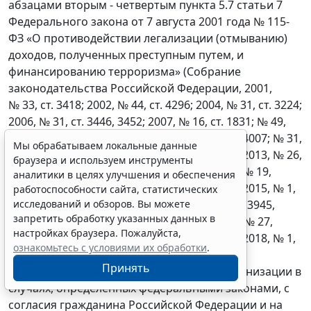
абзацами вторым - четвертым пункта 5.7 статьи 7
Федерального закона от 7 августа 2001 года № 115-
ФЗ «О противодействии легализации (отмыванию)
доходов, полученных преступным путем, и
финансированию терроризма» (Собрание
законодательства Российской Федерации, 2001,
№ 33, ст. 3418; 2002, № 44, ст. 4296; 2004, № 31, ст. 3224;
2006, № 31, ст. 3446, 3452; 2007, № 16, ст. 1831; № 49,
ст. 6036; 2009, № 23, ст. 2776; 2010, № 30, ст. 4007; № 31,
Мы обрабатываем локальные данные
ст. 4166; 2011, № 27, ст. 3873; № 46, ст. 6406; 2013, № 26,
браузера и используем инструменты
ст. 3207; № 44, ст. 5641; № 52, ст. 6968; 2014, № 19,
аналитики в целях улучшения и обеспечения
ст. 2311, 2315; № 23, ст. 2934; № 30, ст. 4219; 2015, № 1,
работоспособности сайта, статистических
исследований и обзоров. Вы можете
ст. 37; № 18, ст. 2614; № 24, ст. 3367; № 27, ст. 3945,
запретить обработку указанных данных в
4001; 2016, № 1, ст. 27, 43, 44; № 26, ст. 3860; № 27,
настройках браузера. Пожалуйста,
ст. 4196; № 28, ст. 4558; 2017, № 31, ст. 4830, 2018, № 1,
ознакомьтесь с условиями их обработки
.
ст. 66, № 17, ст. 2418, № 18, ст. 2582),
Принять
государственными органами и иными организации в
случаях, определенных федеральными законами, с
согласия гражданина Российской Федерации и на