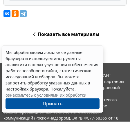
Показать все материалы
Мы обрабатываем локальные данные
браузера и используем инструменты
аналитики в целях улучшения и обеспечения
работоспособности сайта, статистических
© ООО "НПП "ГАРАНТ-СЕРВИС", 2026. Система ГАРАНТ
исследований и обзоров. Вы можете
выпускается с 1990 года. Компания "Гарант" и ее партнеры
запретить обработку указанных данных в
являются участниками Российской ассоциации правовой
настройках браузера. Пожалуйста,
информации ГАРАНТ.
ознакомьтесь с условиями их обработки
.
Портал ГАРАНТ.РУ зарегистрирован в качестве сетевого
Принять
издания Федеральной службой по надзору в сфере
связи,информационных технологий и массовых
коммуникаций (Роскомнадзором), Эл № ФС77-58365 от 18
июня 2014 года.