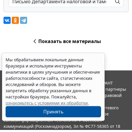
Показать все материалы
Мы обрабатываем локальные данные
браузера и используем инструменты
аналитики в целях улучшения и обеспечения
работоспособности сайта, статистических
© ООО "НПП "ГАРАНТ-СЕРВИС", 2026. Система ГАРАНТ
исследований и обзоров. Вы можете
выпускается с 1990 года. Компания "Гарант" и ее партнеры
запретить обработку указанных данных в
являются участниками Российской ассоциации правовой
настройках браузера. Пожалуйста,
информации ГАРАНТ.
ознакомьтесь с условиями их обработки
.
Портал ГАРАНТ.РУ зарегистрирован в качестве сетевого
Принять
издания Федеральной службой по надзору в сфере
связи,информационных технологий и массовых
коммуникаций (Роскомнадзором), Эл № ФС77-58365 от 18