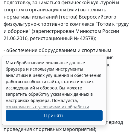
подготовку, заниматься физической культурой и
спортом в организациях и (или) выполнить
нормативы испытаний (тестов) Всероссийского
физкультурно-спортивного комплекса "Готов к труду
и обороне" (зарегистрирован Минюстом России
21.06.2016, регистрационный № 42578);
- обеспечение оборудованием и спортивным
инвентарем, необходимыми для прохождения
Мы обрабатываем локальные данные
спортивной подготовки (
Приложение № 11
к
браузера и используем инструменты
настоящему ФССП);
аналитики в целях улучшения и обеспечения
работоспособности сайта, статистических
- обеспечение спортивной экипировкой
исследований и обзоров. Вы можете
(
Приложение № 12
к настоящему ФССП);
запретить обработку указанных данных в
настройках браузера. Пожалуйста,
- обеспечение проезда к месту проведения
ознакомьтесь с условиями их обработки
.
спортивных мероприятий и обратно;
Принять
- обеспечение питанием и проживанием в период
проведения спортивных мероприятий;