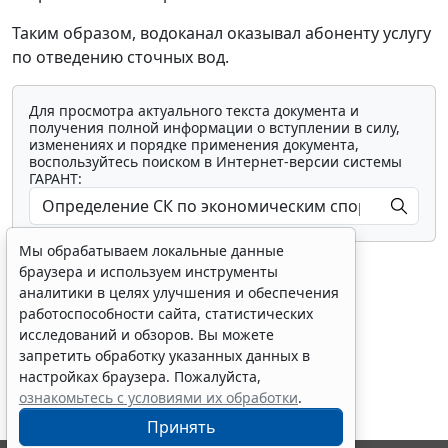
Таким образом, водоканал оказывал абоненту услугу
по отведению сточных вод.
Мы обрабатываем локальные данные
Для просмотра актуального текста документа и
браузера и используем инструменты
получения полной информации о вступлении в силу,
аналитики в целях улучшения и обеспечения
изменениях и порядке применения документа,
воспользуйтесь поиском в Интернет-версии системы
работоспособности сайта, статистических
ГАРАНТ:
исследований и обзоров. Вы можете
запретить обработку указанных данных в
настройках браузера. Пожалуйста,
ознакомьтесь с условиями их обработки
.
Принять
Показать все материалы
Erid: 4CQwVszH9pWwojUA9Q3
Реклама
Получите полный доступ к системе
ГАРАНТ бесплатно на 3 дня!