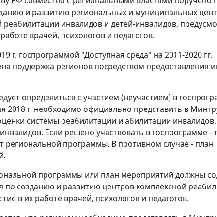
ву РФ совместно с региональными властями поручено 
данию и развитию региональных и муниципальных цен
 реабилитации инвалидов и детей-инвалидов, предусм
 работе врачей, психологов и педагогов.
19 г. госпрограммой "Доступная среда" на 2011-2020 гг.
на поддержка регионов посредством предоставления 
едует определиться с участием (неучастием) в госпрогр
ая 2018 г. необходимо официально представить в Минтр
оценки системы реабилитации и абилитации инвалидов,
-инвалидов. Если решено участвовать в госпрограмме - 
т региональной программы. В противном случае - план
й.
иональной программы или план мероприятий должны с
 по созданию и развитию центров комплексной реабил
тие в их работе врачей, психологов и педагогов.