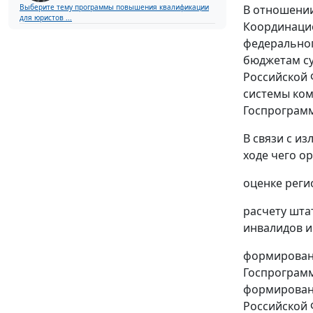
Выберите тему программы повышения квалификации
В отношении
для юристов ...
Координацио
федеральног
бюджетам су
Российской 
системы ком
Госпрограмм
В связи с и
ходе чего ор
оценке реги
расчету шта
инвалидов и
формировани
Госпрограмм
формировани
Российской 