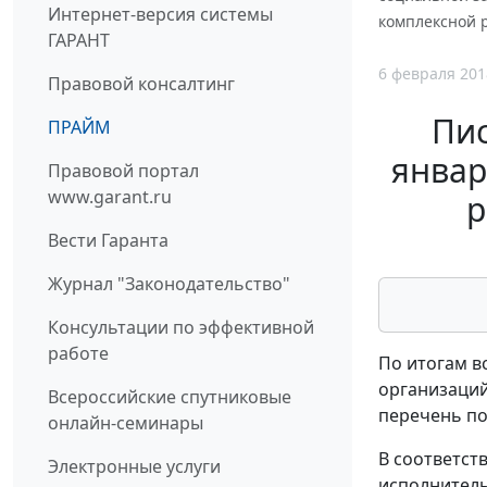
Интернет-версия системы
комплексной 
ГАРАНТ
6 февраля 201
Правовой консалтинг
Пис
ПРАЙМ
январ
Правовой портал
www.garant.ru
р
Вести Гаранта
Журнал "Законодательство"
Консультации по эффективной
работе
По итогам в
организаций
Всероссийские спутниковые
перечень по
онлайн-семинары
В соответст
Электронные услуги
исполнитель