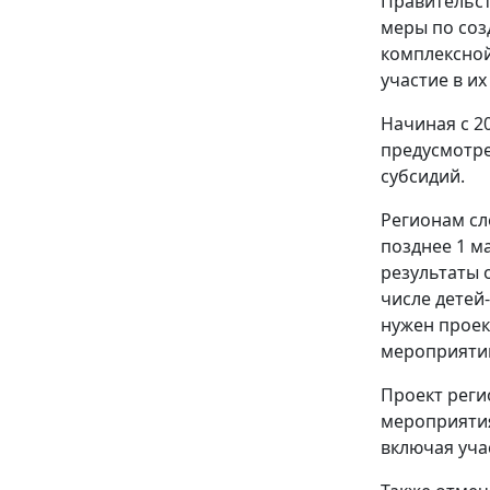
Правительст
меры по соз
комплексной
участие в их
Начиная с 20
предусмотре
субсидий.
Регионам сл
позднее 1 м
результаты 
числе детей
нужен проек
мероприяти
Проект рег
мероприятия
включая учас