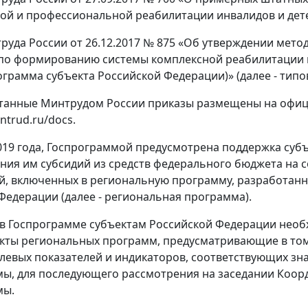
ой и профессиональной реабилитации инвалидов и дет
руда России от 26.12.2017 № 875 «Об утверждении мето
о формированию системы комплексной реабилитации и 
ограмма субъекта Российской Федерации)» (далее - типо
танные Минтрудом России приказы размещены на офиц
intrud.ru/docs.
019 года, Госпрограммой предусмотрена поддержка суб
ния им субсидий из средств федерального бюджета на
, включенных в региональную программу, разработанн
Федерации (далее - региональная программа).
 в Госпрограмме субъектам Российской Федерации необх
кты региональных программ, предусматривающие в том
левых показателей и индикаторов, соответствующих зн
ы, для последующего рассмотрения на заседании Коор
мы.