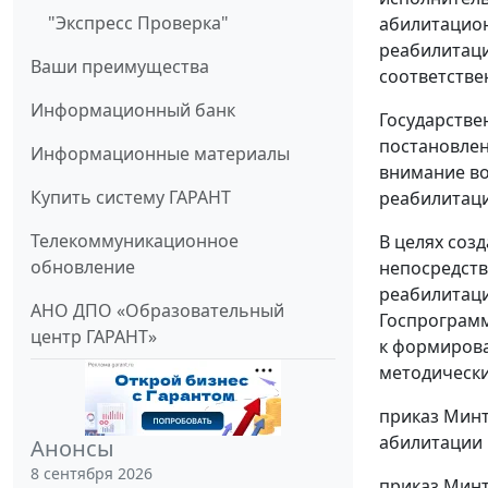
"Экспресс Проверка"
абилитацион
реабилитаци
Ваши преимущества
соответстве
Информационный банк
Государстве
постановлен
Информационные материалы
внимание во
Купить систему ГАРАНТ
реабилитаци
Телекоммуникационное
В целях соз
обновление
непосредств
реабилитаци
АНО ДПО «Образовательный
Госпрограмм
центр ГАРАНТ»
к формирова
методически
приказ Минт
абилитации 
Анонсы
8 сентября 2026
приказ Минт