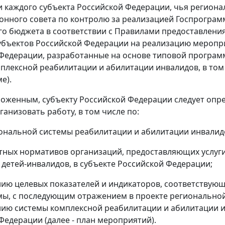
 каждого субъекта Российской Федерации, чья региона
нного совета по контролю за реализацией Госпрограмм
о бюджета в соответствии с Правилами предоставления
бъектов Российской Федерации на реализацию меропр
Федерации, разработанные на основе типовой програ
плексной реабилитации и абилитации инвалидов, в том
е).
зложенным, субъекту Российской Федерации следует опре
ганизовать работу, в том числе по:
ональной системы реабилитации и абилитации инвалидо
тных нормативов организаций, предоставляющих услуг
 детей-инвалидов, в субъекте Российской Федерации;
ю целевых показателей и индикаторов, соответствующ
ы, с последующим отражением в проекте регионально
ю системы комплексной реабилитации и абилитации инв
Федерации (далее - план мероприятий).