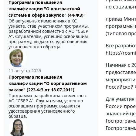
Программа повышения
по социальн
квалификации "О контрактной
системе в сфере закупок" (44-ФЗ)"
приказ Минт
Об актуальных изменениях в КС
программы п
узнаете, став участником программы,
разработанной совместно с АО ''СБЕР
(типовая пр
А". Слушателям, успешно освоившим
программу, выдаются удостоверения
Все разрабо
установленного образца.
https://rosm
Начиная с 2
11 августа 2026
предоставле
Программа повышения
мероприятий
квалификации "О корпоративном
Российской 
заказе" (223-ФЗ от 18.07.2011)
Программа разработана совместно с
Для участия
АО ''СБЕР А". Слушателям, успешно
освоившим программу, выдаются
России прое
удостоверения установленного
значений це
образца.
Госпрограмм
Госпрограм