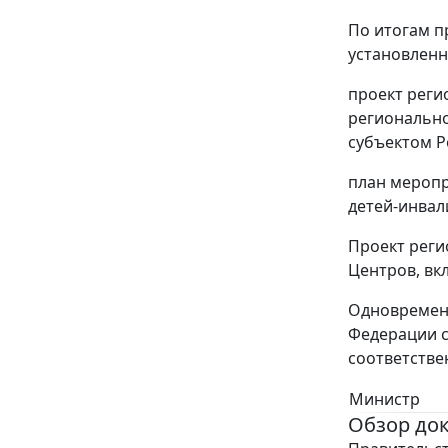
По итогам п
установленн
проект реги
регионально
субъектом Р
план меропр
детей-инвал
Проект реги
Центров, вкл
Одновременн
Федерации су
соответстве
Министр
Обзор до