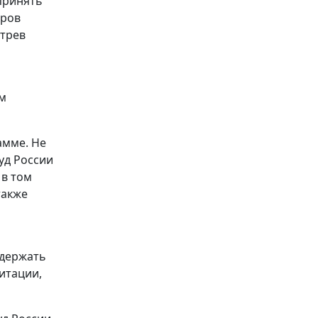
принять
тров
отрев
им
амме. Не
уд России
 в том
также
одержать
итации,