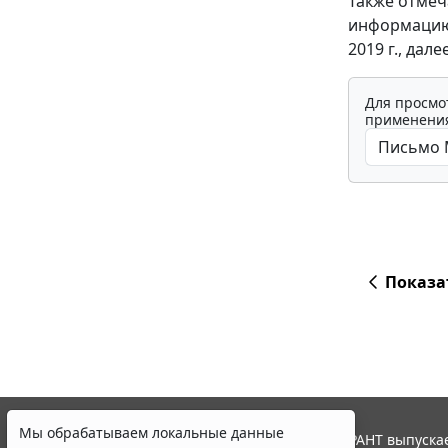
Также отмеч
информацию 
2019 г., дале
Для просмо
применения
Показа
Мы обрабатываем локальные данные
© ООО "НПП "ГАРАНТ-СЕРВИС", 2026. Система ГАРАНТ выпускае