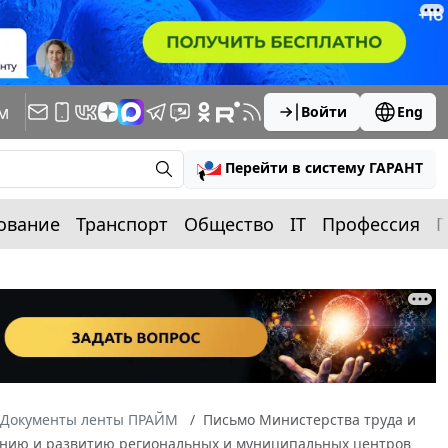
м
Войти
Eng
Перейти в систему ГАРАНТ
ование
Транспорт
Общество
IT
Профессия
П
Документы ленты ПРАЙМ
Письмо Министерства труда и
зданию и развитию региональных и муниципальных центров