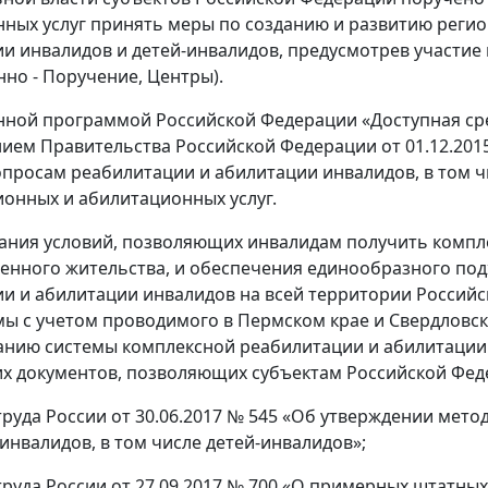
ных услуг принять меры по созданию и развитию реги
и инвалидов и детей-инвалидов, предусмотрев участие в
нно - Поручение, Центры).
нной программой Российской Федерации «Доступная сред
ием Правительства Российской Федерации от 01.12.2015 
просам реабилитации и абилитации инвалидов, в том чи
онных и абилитационных услуг.
дания условий, позволяющих инвалидам получить компл
енного жительства, и обеспечения единообразного по
и и абилитации инвалидов на всей территории Россий
ы с учетом проводимого в Пермском крае и Свердловск
нию системы комплексной реабилитации и абилитации 
х документов, позволяющих субъектам Российской Феде
руда России от 30.06.2017 № 545 «Об утверждении мет
инвалидов, в том числе детей-инвалидов»;
руда России от 27.09.2017 № 700 «О примерных штатны