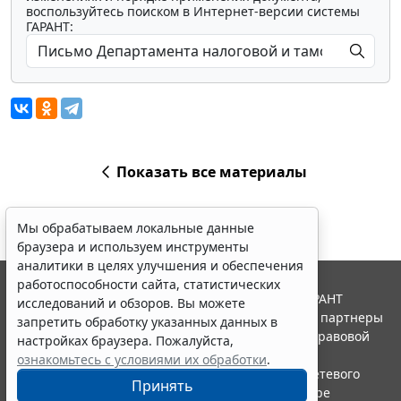
воспользуйтесь поиском в Интернет-версии системы
ГАРАНТ:
Показать все материалы
Мы обрабатываем локальные данные
браузера и используем инструменты
аналитики в целях улучшения и обеспечения
работоспособности сайта, статистических
© ООО "НПП "ГАРАНТ-СЕРВИС", 2026. Система ГАРАНТ
исследований и обзоров. Вы можете
выпускается с 1990 года. Компания "Гарант" и ее партнеры
запретить обработку указанных данных в
являются участниками Российской ассоциации правовой
настройках браузера. Пожалуйста,
информации ГАРАНТ.
ознакомьтесь с условиями их обработки
.
Портал ГАРАНТ.РУ зарегистрирован в качестве сетевого
Принять
издания Федеральной службой по надзору в сфере