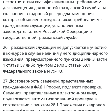
несоответствия квалификационным требованиям
для замещения должностей гражданской службы, на
включение в кадровый резерв для замещения
которых объявлен конкурс, а также требованиям к
гражданским служащим, установленным
законодательством Российской Федерации о
государственной гражданской службе.
26. Гражданский служащий не допускается к участию
в конкурсе в случае наличия у него дисциплинарного
взыскания, предусмотренного пунктом 2 или 3 части
1 статьи 57 либо пунктом 2 или 3 статьи 59.1
Федерального закона N 79-ФЗ.
27. Достоверность сведений, представленных
гражданином в ФАДН России, подлежит проверке.
Сведения, представленные в электронном виде,
подвергаются автоматизированной проверке в
соответствии с пунктом 28.1 Положения о кадровом
резерве федерального государственного органа,