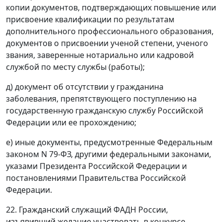
копии документов, подтверждающих повышение или
присвоение квалификации по результатам
дополнительного профессионального образования,
документов о присвоении ученой степени, ученого
звания, заверенные нотариально или кадровой
службой по месту службы (работы);
д) документ об отсутствии у гражданина
заболевания, препятствующего поступлению на
государственную гражданскую службу Российской
Федерации или ее прохождению;
е) иные документы, предусмотренные Федеральным
законом N 79-ФЗ, другими федеральными законами,
указами Президента Российской Федерации и
постановлениями Правительства Российской
Федерации.
22. Гражданский служащий ФАДН России,
изъявивший желание участвовать в конкурсе,