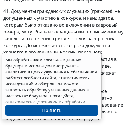
41. Документы гражданских служащих (граждан), не
допущенных к участию в конкурсе, и кандидатов,
которым было отказано во включении в кадровый
резерв, могут быть возвращены им по письменному
заявлению в течение трех лет со дня завершения
конкурса. До истечения этого срока документы
хранятся в архиве ФАДН России, после чего
подлежат уничтожению. Документы для участия в
Мы обрабатываем локальные данные
конкурсе, представленные в электронном виде,
браузера и используем инструменты
аналитики в целях улучшения и обеспечения
хранятся в течение трех лет, после чего подлежат
работоспособности сайта, статистических
удалению.
исследований и обзоров. Вы можете
запретить обработку указанных данных в
42. Расходы, связанные с участием в конкурсе
настройках браузера. Пожалуйста,
(проезд к месту проведения конкурса и обратно,
ознакомьтесь с условиями их обработки
.
наем жилого помещения, проживание, пользование
Принять
услугами средств связи и другие), осуществляются
кандидатами за счет собственных средств.