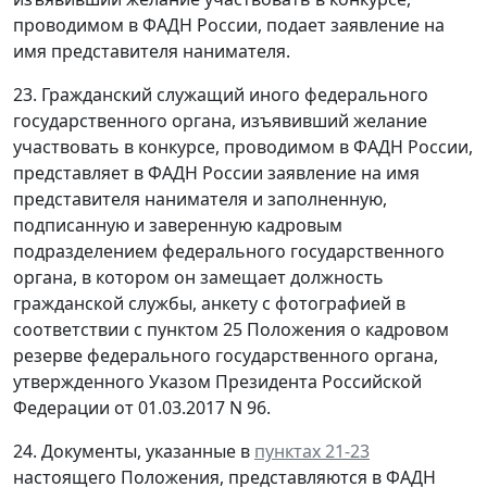
проводимом в ФАДН России, подает заявление на
имя представителя нанимателя.
23. Гражданский служащий иного федерального
государственного органа, изъявивший желание
участвовать в конкурсе, проводимом в ФАДН России,
представляет в ФАДН России заявление на имя
представителя нанимателя и заполненную,
подписанную и заверенную кадровым
подразделением федерального государственного
органа, в котором он замещает должность
гражданской службы, анкету с фотографией в
соответствии с пунктом 25 Положения о кадровом
резерве федерального государственного органа,
утвержденного Указом Президента Российской
Федерации от 01.03.2017 N 96.
24. Документы, указанные в
пунктах 21-23
настоящего Положения, представляются в ФАДН