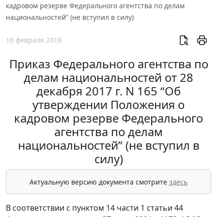
кадровом резерве Федерального агентства по делам
национальностей” (не вступил в силу)
16 февраля 2018
Приказ Федерального агентства по
делам национальностей от 28
декабря 2017 г. N 165 “Об
утверждении Положения о
кадровом резерве Федерального
агентства по делам
национальностей” (не вступил в
силу)
Актуальную версию документа смотрите
здесь
В соответствии с пунктом 14 части 1 статьи 44