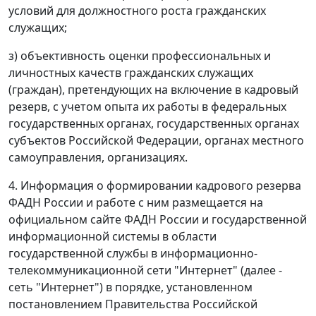
условий для должностного роста гражданских
служащих;
з) объективность оценки профессиональных и
личностных качеств гражданских служащих
(граждан), претендующих на включение в кадровый
резерв, с учетом опыта их работы в федеральных
государственных органах, государственных органах
субъектов Российской Федерации, органах местного
самоуправления, организациях.
4. Информация о формировании кадрового резерва
ФАДН России и работе с ним размещается на
официальном сайте ФАДН России и государственной
информационной системы в области
государственной службы в информационно-
телекоммуникационной сети "Интернет" (далее -
сеть "Интернет") в порядке, установленном
постановлением Правительства Российской