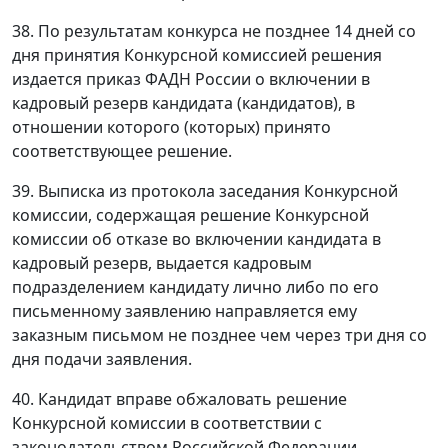
38. По результатам конкурса не позднее 14 дней со
дня принятия Конкурсной комиссией решения
издается приказ ФАДН России о включении в
кадровый резерв кандидата (кандидатов), в
отношении которого (которых) принято
соответствующее решение.
39. Выписка из протокола заседания Конкурсной
комиссии, содержащая решение Конкурсной
комиссии об отказе во включении кандидата в
кадровый резерв, выдается кадровым
подразделением кандидату лично либо по его
письменному заявлению направляется ему
заказным письмом не позднее чем через три дня со
дня подачи заявления.
40. Кандидат вправе обжаловать решение
Конкурсной комиссии в соответствии с
законодательством Российской Федерации.