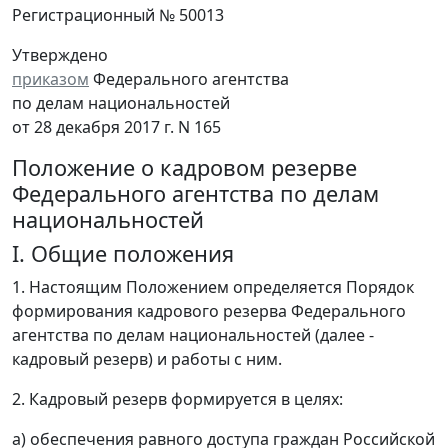
Регистрационный № 50013
Утверждено
приказом
Федерального агентства
по делам национальностей
от 28 декабря 2017 г. N 165
Положение о кадровом резерве
Федерального агентства по делам
национальностей
I. Общие положения
1. Настоящим Положением определяется Порядок
формирования кадрового резерва Федерального
агентства по делам национальностей (далее -
кадровый резерв) и работы с ним.
2. Кадровый резерв формируется в целях:
а) обеспечения равного доступа граждан Российской