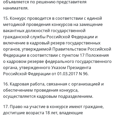
объявляется по решению представителя
нанимателя.
15. Конкурс проводится в соответствии с единой
методикой проведения конкурсов на замещение
вакантных должностей государственной
гражданской службы Российской Федерации и
включение в кадровый резерв государственных
органов, утверждаемой Правительством Российской
Федерации в соответствии с пунктом 17 Положения
о кадровом резерве федерального государственного
органа, утвержденного Указом Президента
Российской Федерации от 01.03.2017 N 96.
16. Кадровая работа, связанная с организацией и
обеспечением проведения конкурса,
осуществляется кадровым подразделением.
17. Право на участие в конкурсе имеют граждане,
достигшие возраста 18 лет, владеющие