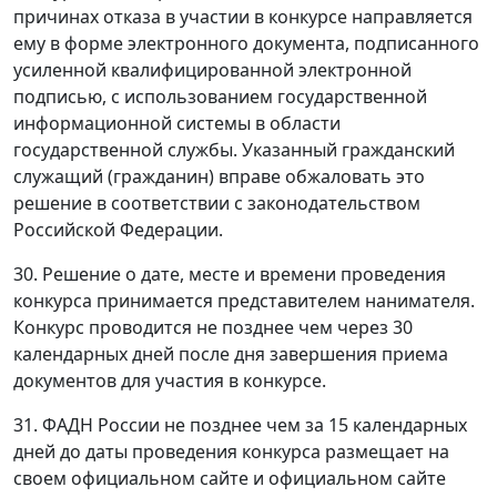
причинах отказа в участии в конкурсе направляется
ему в форме электронного документа, подписанного
усиленной квалифицированной электронной
подписью, с использованием государственной
информационной системы в области
государственной службы. Указанный гражданский
служащий (гражданин) вправе обжаловать это
решение в соответствии с законодательством
Российской Федерации.
30. Решение о дате, месте и времени проведения
конкурса принимается представителем нанимателя.
Конкурс проводится не позднее чем через 30
календарных дней после дня завершения приема
документов для участия в конкурсе.
31. ФАДН России не позднее чем за 15 календарных
дней до даты проведения конкурса размещает на
своем официальном сайте и официальном сайте