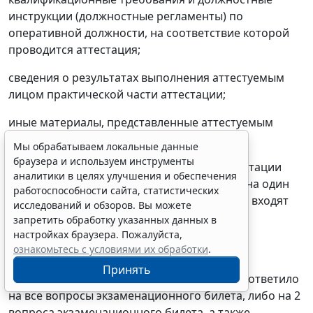
инструкции (должностные регламенты) по
оперативной должности, на соответствие которой
проводится аттестация;
сведения о результатах выполнения аттестуемым
лицом практической части аттестации;
иные материалы, представленные аттестуемым
лицом или его руководителями.
Мы обрабатываем локальные данные
браузера и используем инструменты
27. В ходе сдачи теоретической части аттестации
аналитики в целях улучшения и обеспечения
аттестуемому лицу предлагается ответить на один
работоспособности сайта, статистических
экзаменационный билет, в состав которого входят
исследований и обзоров. Вы можете
три вопроса по основному направлению
запретить обработку указанных данных в
деятельности аттестуемого лица.
настройках браузера. Пожалуйста,
ознакомьтесь с условиями их обработки
.
Теоретическая часть аттестации считается
Принять
пройденной, если аттестуемое лицо верно ответило
на все вопросы экзаменационного билета, либо на 2
вопроса экзаменационного билета, а также