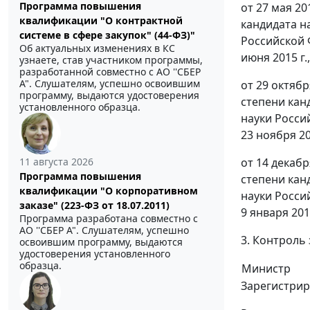
Программа повышения
от 27 мая 2
квалификации "О контрактной
кандидата н
системе в сфере закупок" (44-ФЗ)"
Российской 
Об актуальных изменениях в КС
июня 2015 г.
узнаете, став участником программы,
разработанной совместно с АО ''СБЕР
А". Слушателям, успешно освоившим
от 29 октяб
программу, выдаются удостоверения
степени кан
установленного образца.
науки Росси
23 ноября 20
от 14 декаб
11 августа 2026
Программа повышения
степени кан
квалификации "О корпоративном
науки Росси
заказе" (223-ФЗ от 18.07.2011)
9 января 201
Программа разработана совместно с
АО ''СБЕР А". Слушателям, успешно
3. Контроль
освоившим программу, выдаются
удостоверения установленного
образца.
Министр
Зарегистрир