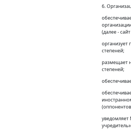
6. Организа
обеспечивае
организации
(далее - сай
организует 
степеней;
размещает н
степеней;
обеспечивае
обеспечивае
иностранном
(оппонентов
уведомляет 
учредительн