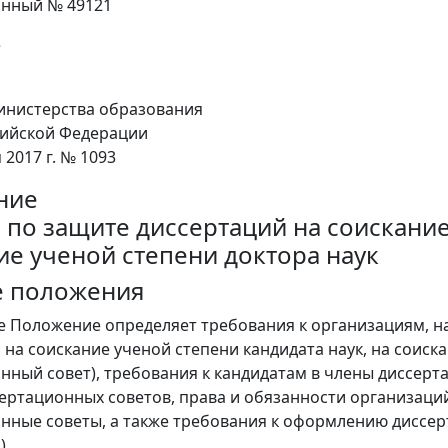
онный № 49121
е
нистерства образования
сийской Федерации
 2017 г. № 1093
ние
е по защите диссертаций на соискание
ие ученой степени доктора наук
е положения
е Положение определяет требования к организациям, на
на соискание ученой степени кандидата наук, на соиска
нный совет), требования к кандидатам в члены диссерт
ертационных советов, права и обязанности организаций
нные советы, а также требования к оформлению диссерт
).