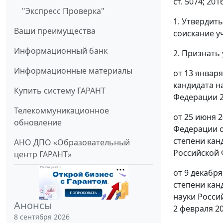
ст. 5074; 201
"Экспресс Проверка"
1. Утвердит
Ваши преимущества
соискание у
Информационный банк
2. Признать
Информационные материалы
от 13 январ
кандидата н
Купить систему ГАРАНТ
Федерации 2
Телекоммуникационное
от 25 июня 
обновление
Федерации о
степени кан
АНО ДПО «Образовательный
Российской 
центр ГАРАНТ»
от 9 декабр
степени кан
науки Росси
Анонсы
2 февраля 20
8 сентября 2026