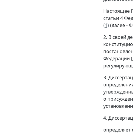
Настоящее П
статьи 4 Фе
(1)
(далее - 
2. В своей 
конституцио
постановлен
Федерации (
регулирующи
3. Диссерта
определении
утвержденны
о присужден
установленн
4. Диссерта
определяет 