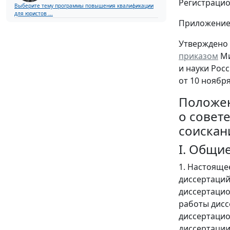
Регистраци
Выберите тему программы повышения квалификации
для юристов ...
Приложени
Утверждено
приказом
Ми
и науки Рос
от 10 ноября
Положе
о совет
соискан
I. Общи
1. Настояще
диссертаций 
диссертацио
работы дисс
диссертацио
диссертации