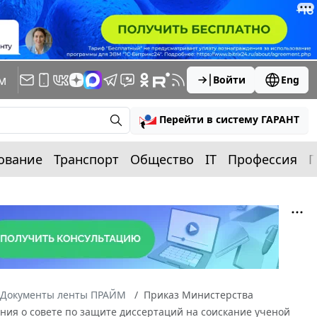
м
Войти
Eng
Перейти в систему ГАРАНТ
ование
Транспорт
Общество
IT
Профессия
П
Документы ленты ПРАЙМ
Приказ Министерства
ения о совете по защите диссертаций на соискание ученой