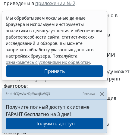
приведены в
приложении № 2
.
Ресурсное обеспечение Стратегии приведено в
Мы обрабатываем локальные данные
приложении № 3
.
браузера и используем инструменты
аналитики в целях улучшения и обеспечения
Целевые показатели Стратегии приведены в
работоспособности сайта, статистических
приложении № 4
.
исследований и обзоров. Вы можете
запретить обработку указанных данных в
Результаты реализации Стратегии
настройках браузера. Пожалуйста,
ознакомьтесь с условиями их обработки
.
Планируемый объем экспорта продукции
Принять
автомобильной промышленности к 2025 году может
быть достигнут при сочетании нескольких групп
факторов:
Erid: 4CQwVszH9pWwojUA9Q3
Реклама
макроэкономические факторы, определяющие
относительную себестоимость российской
Получите полный доступ к системе
продукции (курс рубля, инфляция);
ГАРАНТ бесплатно на 3 дня!
Получить доступ
полнота реализации программы поддержки
экспорта;