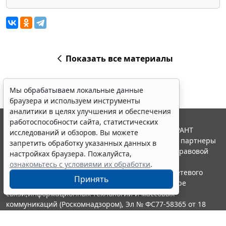
Показать все материалы
Мы обрабатываем локальные данные
браузера и используем инструменты
аналитики в целях улучшения и обеспечения
работоспособности сайта, статистических
© ООО "НПП "ГАРАНТ-СЕРВИС", 2026. Система ГАРАНТ
исследований и обзоров. Вы можете
выпускается с 1990 года. Компания "Гарант" и ее партнеры
запретить обработку указанных данных в
являются участниками Российской ассоциации правовой
настройках браузера. Пожалуйста,
информации ГАРАНТ.
ознакомьтесь с условиями их обработки
.
Портал ГАРАНТ.РУ зарегистрирован в качестве сетевого
Принять
издания Федеральной службой по надзору в сфере
связи,информационных технологий и массовых
коммуникаций (Роскомнадзором), Эл № ФС77-58365 от 18
июня 2014 года.