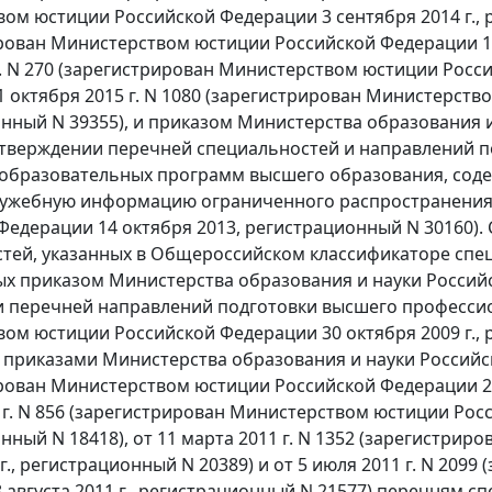
ом юстиции Российской Федерации 3 сентября 2014 г., ре
рован Министерством юстиции Российской Федерации 13 
г. N 270 (зарегистрирован Министерством юстиции Росси
 1 октября 2015 г. N 1080 (зарегистрирован Министерств
нный N 39355), и приказом Министерства образования и 
утверждении перечней специальностей и направлений 
образовательных программ высшего образования, сод
лужебную информацию ограниченного распространения
Федерации 14 октября 2013, регистрационный N 30160).
тей, указанных в Общероссийском классификаторе спе
х приказом Министерства образования и науки Российск
 перечней направлений подготовки высшего профессио
ом юстиции Российской Федерации 30 октября 2009 г., 
приказами Министерства образования и науки Российско
рован Министерством юстиции Российской Федерации 26 а
0 г. N 856 (зарегистрирован Министерством юстиции Росс
нный N 18418), от 11 марта 2011 г. N 1352 (зарегистри
 г., регистрационный N 20389) и от 5 июля 2011 г. N 20
 августа 2011 г., регистрационный N 21577) перечням с