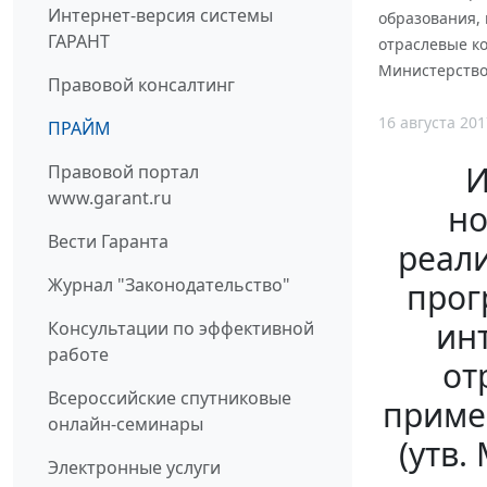
Интернет-версия системы
образования, 
ГАРАНТ
отраслевые ко
Министерством
Правовой консалтинг
16 августа 201
ПРАЙМ
И
Правовой портал
www.garant.ru
но
Вести Гаранта
реал
Журнал "Законодательство"
прог
ин
Консультации по эффективной
работе
от
Всероссийские спутниковые
примен
онлайн-семинары
(утв.
Электронные услуги