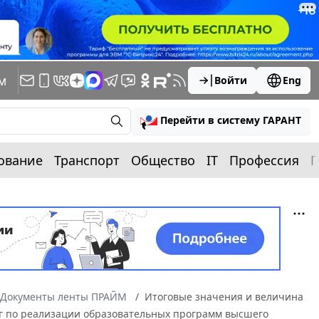
м
Войти
Eng
Перейти в систему ГАРАНТ
ование
Транспорт
Общество
IT
Профессия
П
Документы ленты ПРАЙМ
Итоговые значения и величина
уг по реализации образовательных программ высшего