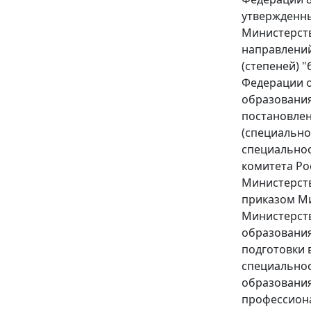
утвержденны
Министерств
направлений
(степеней) 
Федерации о
образования
постановлен
(специально
специальнос
комитета Ро
Министерств
приказом Ми
Министерств
образования
подготовки 
специальнос
образования
профессиона