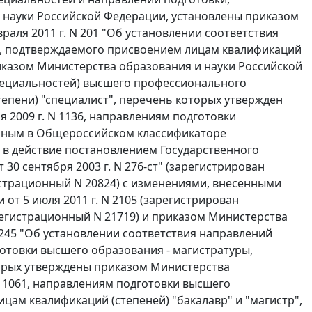
науки Российской Федерации, установлены приказом
аля 2011 г. N 201 "Об установлении соответствия
, подтверждаемого присвоением лицам квалификаций
риказом Министерства образования и науки Российской
(специальностей) высшего профессионального
епени) "специалист", перечень которых утвержден
 2009 г. N 1136, направлениям подготовки
анным в Общероссийском классификаторе
 в действие постановлением Государственного
30 сентября 2003 г. N 276-ст" (зарегистрирован
истрационный N 20824) с изменениями, внесенными
от 5 июля 2011 г. N 2105 (зарегистрирован
регистрационный N 21719) и приказом Министерства
1245 "Об установлении соответствия направлений
отовки высшего образования - магистратуры,
торых утверждены приказом Министерства
N 1061, направлениям подготовки высшего
ам квалификаций (степеней) "бакалавр" и "магистр",