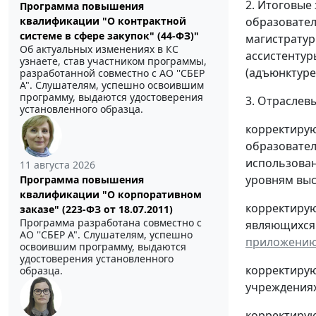
2. Итоговые
Программа повышения
образовател
квалификации "О контрактной
системе в сфере закупок" (44-ФЗ)"
магистратур
Об актуальных изменениях в КС
ассистентур
узнаете, став участником программы,
(адъюнктуре
разработанной совместно с АО ''СБЕР
А". Слушателям, успешно освоившим
программу, выдаются удостоверения
3. Отрасле
установленного образца.
корректирую
образовател
использован
11 августа 2026
уровням выс
Программа повышения
квалификации "О корпоративном
корректирую
заказе" (223-ФЗ от 18.07.2011)
Программа разработана совместно с
являющихся 
АО ''СБЕР А". Слушателям, успешно
приложению
освоившим программу, выдаются
удостоверения установленного
корректиру
образца.
учреждениях
корректиру