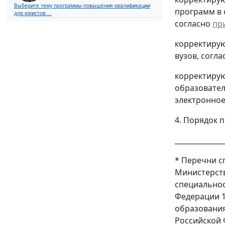
Выберите тему программы повышения квалификации
программ в
для юристов ...
согласно
пр
корректиру
вузов, согл
корректиру
образовател
электронное
4. Порядок 
______________
* Перечни с
Министерств
специальнос
Федерации 1
образования
Российской Ф