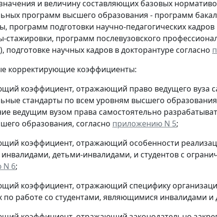
 значения и величину составляющих базовых нормативо
ьных программ высшего образования - программ бакал
ы, программ подготовки научно-педагогических кадров 
ы-стажировки, программ послевузовского профессионал
), подготовке научных кадров в докторантуре согласно
п
вые корректирующие коэффициенты:
щий коэффициент, отражающий право ведущего вуза с
ьные стандарты по всем уровням высшего образовани
ие ведущим вузом права самостоятельно разрабатыват
шего образования, согласно
приложению N 5
;
щий коэффициент, отражающий особенности реализации
инвалидами, детьми-инвалидами, и студентов с огран
 N 6
;
ющий коэффициент, отражающий специфику организации
 по работе со студентами, являющимися инвалидами и
ющий коэффициент, отражающий законодательно закреп