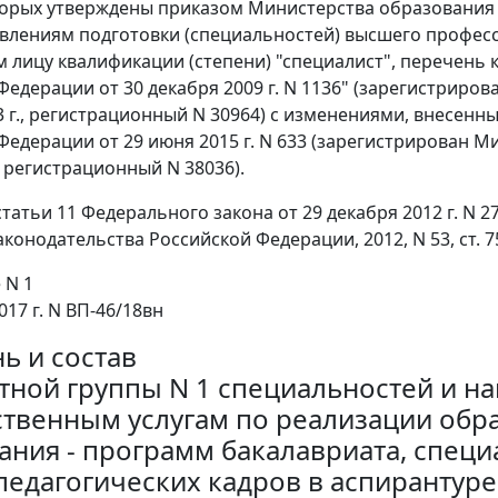
орых утверждены приказом Министерства образования и 
авлениям подготовки (специальностей) высшего профе
 лицу квалификации (степени) "специалист", перечень
Федерации от 30 декабря 2009 г. N 1136" (зарегистрир
3 г., регистрационный N 30964) с изменениями, внесен
Федерации от 29 июня 2015 г. N 633 (зарегистрирован 
, регистрационный N 38036).
 статьи 11 Федерального закона от 29 декабря 2012 г. N
конодательства Российской Федерации, 2012, N 53, ст. 7
 N 1
017 г. N ВП-46/18вн
ь и состав
тной группы N 1 специальностей и н
ственным услугам по реализации об
ания - программ бакалавриата, специ
педагогических кадров в аспирантуре