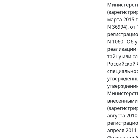
Министерств
(зарегистри
марта 2015 
N 36994), от
регистрацио
N 1060 "Об 
реализации 
тайну или с
Российской 
специальнос
утвержденны
утверждении
Министерств
внесенными 
(зарегистри
августа 201
регистрацио
апреля 2011
Федерации 8