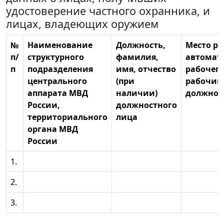
удостоверение частного охранника, и
лицах, владеющих оружием
№
Наименование
Должность,
Место р
п/
структурного
фамилия,
автомат
п
подразделения
имя, отчество
рабочего
центрального
(при
рабочий
аппарата МВД
наличии)
должнос
России,
должностного
территориального
лица
органа МВД
России
1.
2.
3.