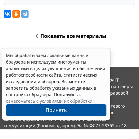
Показать все материалы
Мы обрабатываем локальные данные
браузера и используем инструменты
аналитики в целях улучшения и обеспечения
работоспособности сайта, статистических
© ООО "НПП "ГАРАНТ-СЕРВИС", 2026. Система ГАРАНТ
исследований и обзоров. Вы можете
выпускается с 1990 года. Компания "Гарант" и ее партнеры
запретить обработку указанных данных в
являются участниками Российской ассоциации правовой
настройках браузера. Пожалуйста,
информации ГАРАНТ.
ознакомьтесь с условиями их обработки
.
Портал ГАРАНТ.РУ зарегистрирован в качестве сетевого
Принять
издания Федеральной службой по надзору в сфере
связи,информационных технологий и массовых
коммуникаций (Роскомнадзором), Эл № ФС77-58365 от 18
июня 2014 года.