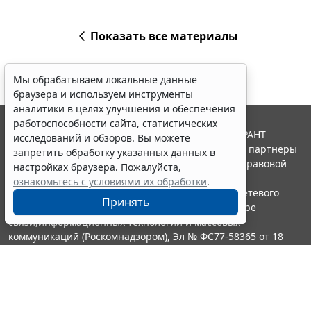
Показать все материалы
Мы обрабатываем локальные данные
браузера и используем инструменты
аналитики в целях улучшения и обеспечения
работоспособности сайта, статистических
© ООО "НПП "ГАРАНТ-СЕРВИС", 2026. Система ГАРАНТ
исследований и обзоров. Вы можете
выпускается с 1990 года. Компания "Гарант" и ее партнеры
запретить обработку указанных данных в
являются участниками Российской ассоциации правовой
настройках браузера. Пожалуйста,
информации ГАРАНТ.
ознакомьтесь с условиями их обработки
.
Портал ГАРАНТ.РУ зарегистрирован в качестве сетевого
Принять
издания Федеральной службой по надзору в сфере
связи,информационных технологий и массовых
коммуникаций (Роскомнадзором), Эл № ФС77-58365 от 18
июня 2014 года.
16+
Контакты
8-800-200-88-88