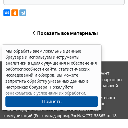
Показать все материалы
Мы обрабатываем локальные данные
браузера и используем инструменты
аналитики в целях улучшения и обеспечения
работоспособности сайта, статистических
© ООО "НПП "ГАРАНТ-СЕРВИС", 2026. Система ГАРАНТ
исследований и обзоров. Вы можете
выпускается с 1990 года. Компания "Гарант" и ее партнеры
запретить обработку указанных данных в
являются участниками Российской ассоциации правовой
настройках браузера. Пожалуйста,
информации ГАРАНТ.
ознакомьтесь с условиями их обработки
.
Портал ГАРАНТ.РУ зарегистрирован в качестве сетевого
Принять
издания Федеральной службой по надзору в сфере
связи,информационных технологий и массовых
коммуникаций (Роскомнадзором), Эл № ФС77-58365 от 18
июня 2014 года.