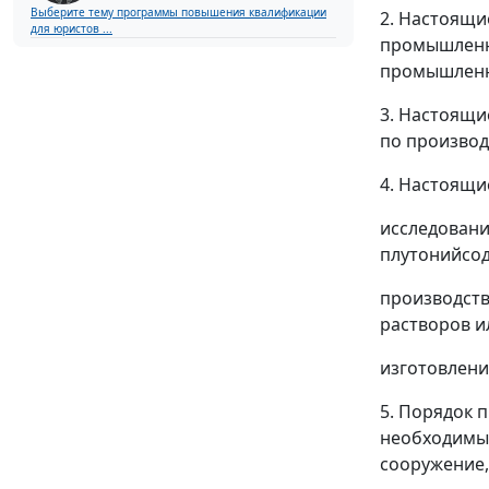
Выберите тему программы повышения квалификации
2. Настоящи
для юристов ...
промышленны
промышленн
3. Настоящи
по производ
4. Настоящи
исследовани
плутонийсод
производств
растворов и
изготовлени
5. Порядок 
необходимых
сооружение,