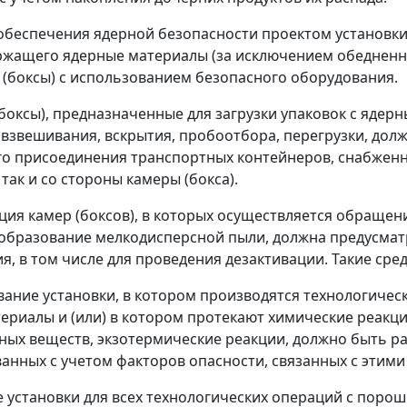
 обеспечения ядерной безопасности проектом установк
ржащего ядерные материалы (за исключением обедненн
ы (боксы) с использованием безопасного оборудования.
(боксы), предназначенные для загрузки упаковок с яде
 взвешивания, вскрытия, пробоотбора, перегрузки, до
о присоединения транспортных контейнеров, снабженн
так и со стороны камеры (бокса).
кция камер (боксов), в которых осуществляется обращен
образование мелкодисперсной пыли, должна предусмат
я, в том числе для проведения дезактивации. Такие сре
вание установки, в котором производятся технологичес
ериалы и (или) в котором протекают химические реакц
ых веществ, экзотермические реакции, должно быть ра
анных с учетом факторов опасности, связанных с этими
те установки для всех технологических операций с поро