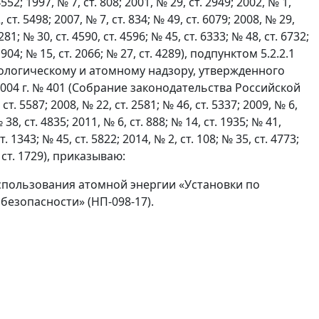
 1997, № 7, ст. 808; 2001, № 29, ст. 2949; 2002, № 1,
, ст. 5498; 2007, № 7, ст. 834; № 49, ст. 6079; 2008, № 29,
281; № 30, ст. 4590, ст. 4596; № 45, ст. 6333; № 48, ст. 6732;
 1904; № 15, ст. 2066; № 27, ст. 4289), подпунктом 5.2.2.1
ологическому и атомному надзору, утвержденного
04 г. № 401 (Собрание законодательства Российской
ст. 5587; 2008, № 22, ст. 2581; № 46, ст. 5337; 2009, № 6,
№ 38, ст. 4835; 2011, № 6, ст. 888; № 14, ст. 1935; № 41,
т. 1343; № 45, ст. 5822; 2014, № 2, ст. 108; № 35, ст. 4773;
2, ст. 1729), приказываю:
спользования атомной энергии «Установки по
езопасности» (НП-098-17).