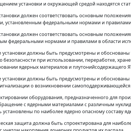
ением установки и окружающей средой находятся стат
установки должен соответствовать основным положени
и, установленным федеральными нормами и правилами 
установки должен соответствовать основным положения
ым федеральными нормами и правилами в области исп
те установки должны быть предусмотрены и обоснованы
 безопасности при использовании, переработке, хран
овании ядерных материалов и плутонийсодержащего Я
те установки должны быть предусмотрены и обоснованы
сигнализации о возникновении самоподдерживающейся 
ектировании оборудования, предназначенного для прои
ращение с ядерными материалами с различным нуклид
 установлены по наиболее ядерно опасному составу яд
ческая защита должна быть спроектирована для наибол
с учетом накопления дочерних продуктов их распада.