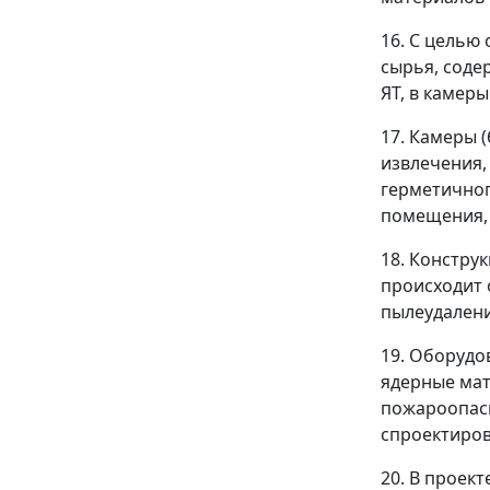
16. С целью
сырья, соде
ЯТ, в камер
17. Камеры 
извлечения,
герметичног
помещения, 
18. Констру
происходит 
пылеудалени
19. Оборудо
ядерные мат
пожароопасн
спроектиров
20. В проек