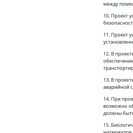
между помещ
10. Проект 
безопасност
11. Проект 
установленн
12. В проек
обеспечению
транспортир
13. В проек
аварийной 
14. При про
возможно об
должны быть
15. Биологи
материалов 