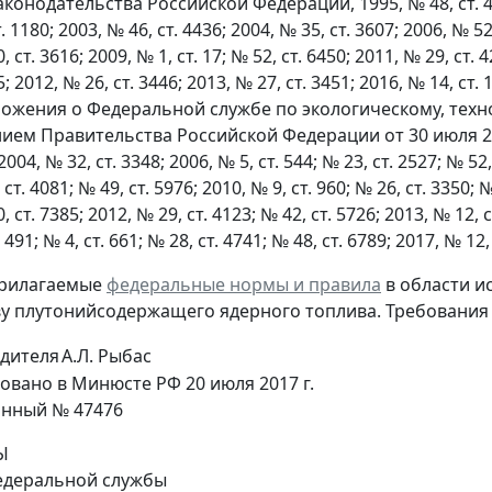
конодательства Российской Федерации, 1995, № 48, ст. 4552;
т. 1180; 2003, № 46, ст. 4436; 2004, № 35, ст. 3607; 2006, № 52
, ст. 3616; 2009, № 1, ст. 17; № 52, ст. 6450; 2011, № 29, ст. 4
5; 2012, № 26, ст. 3446; 2013, № 27, ст. 3451; 2016, № 14, ст.
ложения о Федеральной службе по экологическому, техн
ием Правительства Российской Федерации от 30 июля 20
04, № 32, ст. 3348; 2006, № 5, ст. 544; № 23, ст. 2527; № 52, 
 ст. 4081; № 49, ст. 5976; 2010, № 9, ст. 960; № 26, ст. 3350; 
, ст. 7385; 2012, № 29, ст. 4123; № 42, ст. 5726; 2013, № 12, с
. 491; № 4, ст. 661; № 28, ст. 4741; № 48, ст. 6789; 2017, № 1
прилагаемые
федеральные нормы и правила
в области и
у плутонийсодержащего ядерного топлива. Требования б
дителя
А.Л. Рыбас
овано в Минюсте РФ 20 июля 2017 г.
онный № 47476
Ы
деральной службы