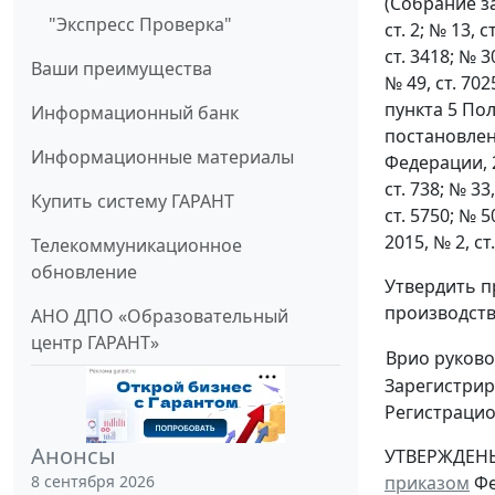
(Собрание за
"Экспресс Проверка"
ст. 2; № 13, с
ст. 3418; № 30
Ваши преимущества
№ 49, ст. 702
пункта 5 По
Информационный банк
постановлен
Информационные материалы
Федерации, 20
ст. 738; № 33,
Купить систему ГАРАНТ
ст. 5750; № 50
2015, № 2, ст
Телекоммуникационное
обновление
Утвердить 
производств
АНО ДПО «Образовательный
центр ГАРАНТ»
Врио руково
Зарегистрир
Регистраци
Анонсы
УТВЕРЖДЕН
приказом
Фе
8 сентября 2026