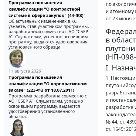
Программа повышения
по экологич
квалификации "О контрактной
и атомному 
системе в сфере закупок" (44-ФЗ)"
от 23 июня 2
Об актуальных изменениях в КС
узнаете, став участником программы,
Федерал
разработанной совместно с АО ''СБЕР
А". Слушателям, успешно освоившим
в облас
программу, выдаются удостоверения
плутони
установленного образца.
(НП-098-
I. Назн
11 августа 2026
Программа повышения
1. Настоящи
квалификации "О корпоративном
плутонийсод
заказе" (223-ФЗ от 18.07.2011)
разработаны
Программа разработана совместно с
и постановл
АО ''СБЕР А". Слушателям, успешно
освоившим программу, выдаются
разработке 
удостоверения установленного
законодательс
образца.
№ 44, ст. 439
ст. 1549; 2012