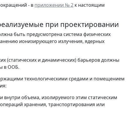
сокращений - в
приложении № 2
к настоящим
, реализуемые при проектировании
 должна быть предусмотрена система физических
транению ионизирующего излучения, ядерных
ких (статических и динамических) барьеров должны
ы в ООБ.
одержащими технологическими средами и помещением
ия:
 внутри объема, изолируемого этим статическим
 операций хранения, транспортирования или