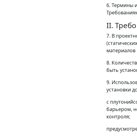
6. Термины 
Требованиям
II. Тре
7. В проект
(статически
материалов 
8. Количест
быть устано
9. Использо
установки д
с плутонийс
барьером, н
контроля;
предусмотре