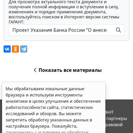
Для просмотра актуального текста документа и
получения полной информации о вступлении в силу,
изменениях и порядке применения документа,
воспользуйтесь поиском в Интернет-версии системы
ГАРАНТ:
Показать все материалы
Мы обрабатываем локальные данные
браузера и используем инструменты
аналитики в целях улучшения и обеспечения
работоспособности сайта, статистических
© ООО "НПП "ГАРАНТ-СЕРВИС", 2026. Система ГАРАНТ
исследований и обзоров. Вы можете
выпускается с 1990 года. Компания "Гарант" и ее партнеры
запретить обработку указанных данных в
являются участниками Российской ассоциации правовой
настройках браузера. Пожалуйста,
информации ГАРАНТ.
ознакомьтесь с условиями их обработки
.