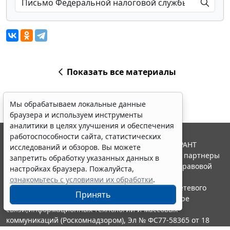
Показать все материалы
Мы обрабатываем локальные данные
браузера и используем инструменты
аналитики в целях улучшения и обеспечения
работоспособности сайта, статистических
© ООО "НПП "ГАРАНТ-СЕРВИС", 2026. Система ГАРАНТ
исследований и обзоров. Вы можете
выпускается с 1990 года. Компания "Гарант" и ее партнеры
запретить обработку указанных данных в
являются участниками Российской ассоциации правовой
настройках браузера. Пожалуйста,
информации ГАРАНТ.
ознакомьтесь с условиями их обработки
.
Портал ГАРАНТ.РУ зарегистрирован в качестве сетевого
Принять
издания Федеральной службой по надзору в сфере
связи,информационных технологий и массовых
коммуникаций (Роскомнадзором), Эл № ФС77-58365 от 18