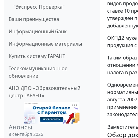
видов продо
"Экспресс Проверка"
ставке 10 п
утвержден п
Ваши преимущества
добавленную
Информационный банк
ОКПД2 муке 
Информационные материалы
продукция с
Купить систему ГАРАНТ
Таким образ
отношении м
Телекоммуникационное
налога в ра
обновление
Одновременн
АНО ДПО «Образовательный
нормативные
центр ГАРАНТ»
августа 200
применения 
законодател
Анонсы
Заместитель
Обзор до
8 сентября 2026