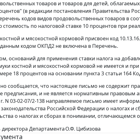
вольственных товаров и товаров для детей, облагаемы
роцентов" (в редакции постановления Правительства Росс
еречень кодов видов продовольственных товаров в соо
 стоимость по налоговой ставке 10 процентов при реали
костной и мясокостной кормовой присвоен код 10.13.16.
 данным кодом ОКПД2 не включена в Перечень.
ом, оснований для применения ставки налога на добавл
уки костной и мясокостной кормовой не имеется и при
змере 18 процентов на основании пункта 3 статьи 164 Ко
о сообщается, что настоящее письмо не содержит пр
 предписания, и не является нормативным правовым ак
7 г. N 03-02-07/2-138 направляемое письмо имеет инфо
законодательства Российской Федерации о налогах и с
ьства о налогах и сборах в понимании, отличающемся о
 директора Департамента
О.Ф. Цибизова
кумента