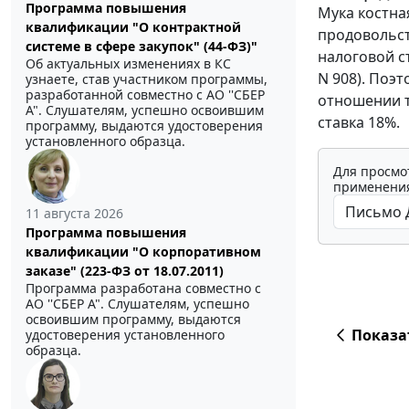
Программа повышения
Мука костна
квалификации "О контрактной
продовольст
системе в сфере закупок" (44-ФЗ)"
налоговой с
Об актуальных изменениях в КС
N 908). Поэ
узнаете, став участником программы,
разработанной совместно с АО ''СБЕР
отношении т
А". Слушателям, успешно освоившим
ставка 18%.
программу, выдаются удостоверения
установленного образца.
Для просмо
применения
11 августа 2026
Программа повышения
квалификации "О корпоративном
заказе" (223-ФЗ от 18.07.2011)
Программа разработана совместно с
АО ''СБЕР А". Слушателям, успешно
освоившим программу, выдаются
Показа
удостоверения установленного
образца.