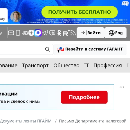
м
Войти
Eng
Перейти в систему ГАРАНТ
ование
Транспорт
Общество
IT
Профессия
П
Документы ленты ПРАЙМ
Письмо Департамента налоговой