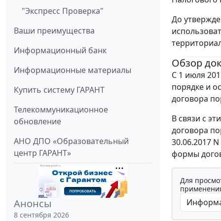
"Экспресс Проверка"
До утвержде
Ваши преимущества
использоват
территориал
Информационный банк
Обзор до
Информационные материалы
С 1 июля 20
порядке и о
Купить систему ГАРАНТ
договора по
Телекоммуникационное
В связи с э
обновление
договора по
АНО ДПО «Образовательный
30.06.2017 
центр ГАРАНТ»
формы догов
Для просмо
применения
Анонсы
8 сентября 2026