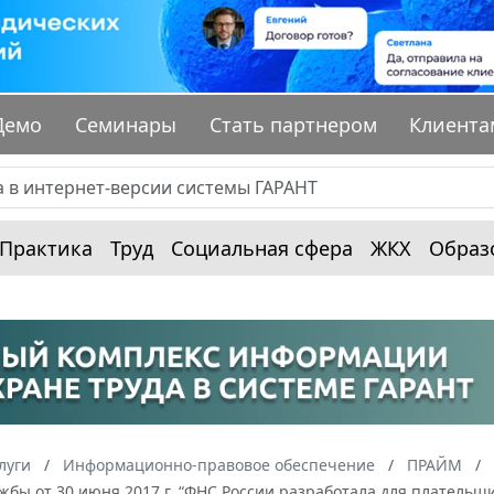
Демо
Семинары
Стать партнером
Клиента
Практика
Труд
Социальная сфера
ЖКХ
Образ
луги
Информационно-правовое обеспечение
ПРАЙМ
жбы от 30 июня 2017 г. “ФНС России разработала для платель