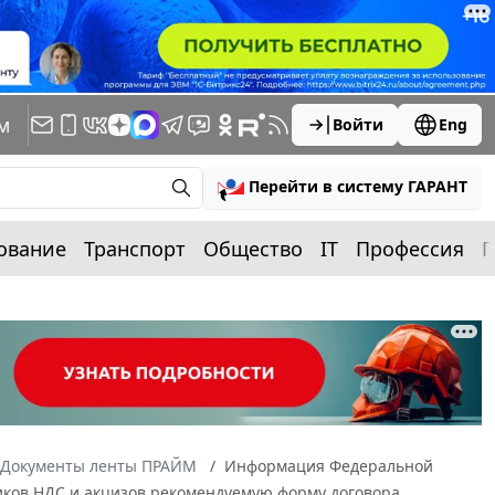
м
Войти
Eng
Перейти в систему ГАРАНТ
ование
Транспорт
Общество
IT
Профессия
П
Документы ленты ПРАЙМ
Информация Федеральной
щиков НДС и акцизов рекомендуемую форму договора