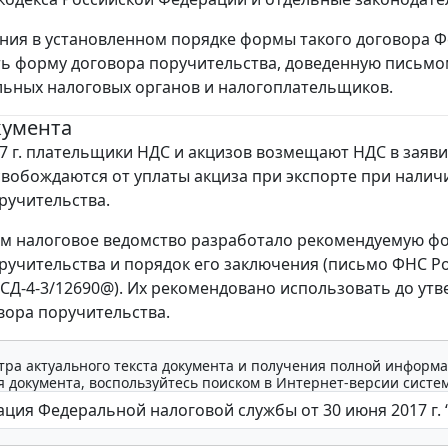
ния в установленном порядке формы такого договора Ф
ь форму договора поручительства, доведенную письмом
ьных налоговых органов и налогоплательщиков.
кумента
17 г. плательщики НДС и акцизов возмещают НДС в заяв
свобождаются от уплаты акциза при экспорте при наличи
ручительства.
тим налоговое ведомство разработало рекомендуемую ф
ручительства и порядок его заключения (письмо ФНС Р
N СД-4-3/12690@). Их рекомендовано использовать до ут
ора поручительства.
тра актуального текста документа и получения полной информа
 документа, воспользуйтесь поиском в Интернет-версии систе