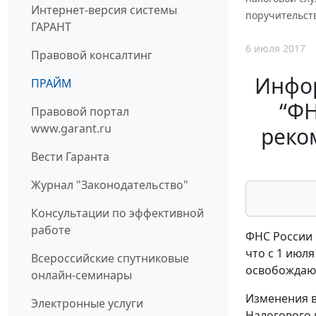
Интернет-версия системы
поручительств
ГАРАНТ
6 июля 2017
Правовой консалтинг
Инфор
ПРАЙМ
“ФН
Правовой портал
www.garant.ru
реко
Вести Гаранта
Журнал "Законодательство"
Консультации по эффективной
работе
ФНС России 
что с 1 июл
Всероссийские спутниковые
освобождают
онлайн-семинары
Изменения в
Электронные услуги
Налогового 